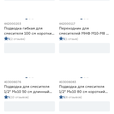
60
80
100
Диаметр (дюйм)
1/2
30
1/2хМ10
14
442000203
442000117
M10-M8
1
Подводка гибкая для
Переходник для
смесителя 100 см короткий
смесителей МНФ М10‑М8 2
штуцер М8
шт
5
(2 отзыва)
5
(1 отзыв)
Тип резьбы
Внутренняя-наружная
1
Внутренняя-штуцер
44
Вид штуцера
Длинный
22
403006076
403006083
Короткий
22
Подводка для смесителя
Подводка для смесителя
1/2" Мх10 50 см длинный
1/2" Мх10 80 см короткий
Марка
наконечник ОПТИМА МНФ
наконечник ОПТИМА МНФ
5
(10 отзывов)
5
(6 отзывов)
MPF
1
Монолит
3