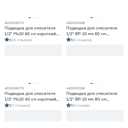
Монофлекс
31
СТМ
11
Страна производства
403006079
442000168
Подводка для смесителя
Подводка для смесителя
Китай
12
1/2" Мх10 60 см короткий
1/2" ВР‑10 мм 60 см
наконечник ОПТИМА МНФ
длинный наконечник
Россия
34
5
(15 отзывов)
5
(9 отзывов)
403006075
442000169
Подводка для смесителя
Подводка для смесителя
1/2" Мх10 40 см короткий
1/2" ВР‑10 мм 80 см
наконечник ОПТИМА МНФ
длинный наконечник
5
(7 отзывов)
5
(4 отзыва)