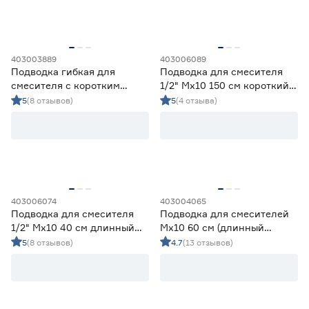
403003889
403006089
Подводка гибкая для
Подводка для смесителя
смесителя с коротким
1/2" Мх10 150 см короткий
наконечником 1/2"ВР‑10 мм
наконечник ОПТИМА МНФ
5
(8 отзывов)
5
(4 отзыва)
шланг PEX 50 см
403006074
403004065
Подводка для смесителя
Подводка для смесителей
1/2" Мх10 40 см длинный
Мх10 60 см (длинный
наконечник ОПТИМА МНФ
штуцер)
5
(8 отзывов)
4.7
(13 отзывов)