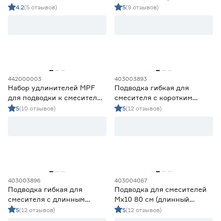
штуцер)
наконечником 1/2"ВР‑10 мм
4.2
(5 отзывов)
5
(9 отзывов)
шланг PEX 100 см
442000003
403003893
Набор удлинителей MPF
Подводка гибкая для
для подводки к смесителю
смесителя с коротким
140 + 120 мм
наконечником 1/2"ВР‑10 мм
5
(10 отзывов)
5
(12 отзывов)
шланг PEX 60 см
403003896
403004067
Подводка гибкая для
Подводка для смесителей
смесителя с длинным
Мх10 80 см (длинный
наконечником 1/2"ВР‑10 мм
штуцер)
5
(12 отзывов)
5
(12 отзывов)
шланг PEX 80 см