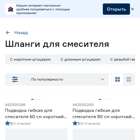
Нашим интернет-магазином
Открыть
удобнее пользоваться с помощью
приложения!
Назад
Наличие в магазинах
Шланги для смесителя
Ростовское шоссе, 28/7
ул. Селезнева, 4
С коротким штуцером
С длинным штуцером
С резьбой гайк
ул. им. Данилы Волкореза, 2
По популярности
Цена
от
до
442000199
442000200
Подводка гибкая для
Подводка гибкая для
Длина (см)
смесителя 60 см короткий
смесителя 80 см короткий
штуцер М8
штуцер М8
5
(4 отзыва)
5
(8 отзывов)
30
40
50
Ещё 2