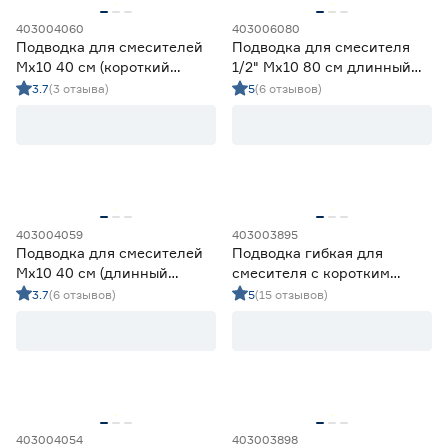
403004060
403006080
Подводка для смесителей
Подводка для смесителя
Мх10 40 см (короткий
1/2" Мх10 80 см длинный
штуцер)
наконечник ОПТИМА МНФ
3.7
(3 отзыва)
5
(6 отзывов)
403004059
403003895
Подводка для смесителей
Подводка гибкая для
Мх10 40 см (длинный
смесителя с коротким
штуцер)
наконечником 1/2"ВР‑10 мм
3.7
(6 отзывов)
5
(15 отзывов)
шланг PEX 80 см
403004054
403003898