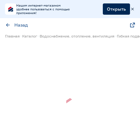
Нашим интернет-магазином
Открыть
удобнее пользоваться с помощью
приложения!
Назад
Главная
Каталог
Водоснабжение, отопление, вентиляция
Гибкая под