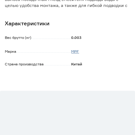
целью удобства монтажа, а также для гибкой подводки с
короткими хвостами для соблюдения правил монтажа.
Характеристики
Удлинители выполнены из латуни CW617N с никелевым
покрытием, благодаря чему не подвержены коррозии и
долговечны.
Вес брутто (кг)
0.003
В комплекте:
Марка
MPF
- удлинитель 120 мм;
- удлинитель 140 мм;
Страна производства
Китай
- шестигранный ключ 6 мм.