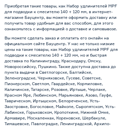
Приобретая такие товары, как Набор удлинителей MPF
для подводки к смесителю 140 + 120 мм, в интернет-
магазине Бауцентр, вы можете оформить доставку или
получить товар удобным для вас способом, для этого
ознакомьтесь с информацией о
доставке и самовывозе
.
Вы можете сделать заказ и оплатить его онлайн на
официальном сайте Бауцентр. У нас не только низкие
цены на такие товары, как Набор удлинителей MPF для
подводки к смесителю 140 + 120 мм, но и быстрая
доставка по Калининграду, Краснодару, Омску,
Новороссийску, Пушкино. Также доступна доставка до
пункта выдачи в Светлогорске, Балтийске,
Зеленоградске, Черняховске, Гусеве, Советске,
Пионерском, Светлом, Гвардейске, Кормиловке,
Каличинске, Татарске, Розовке, Иртыше, Черлаке,
Красном Яре, Любинском, Марьяновке, Азово, Гауфе,
Таврическом, Иртышском, Белореченске, Усть-
Заостровке, Богословке, Майкопе, Сыропятском, Усть-
Лабинске, Горьковском, Кропоткине, Нижней Омке,
Армавире, Москаленках, Кореновске, Шербакуле,
Тимашевске, Павлоградке, Ленинградской, Архипо-