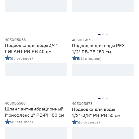
60
80
100
Диаметр подключения (дюйм)
1/2x3/8
8
1/2х1/2
52
1х1
4
403005086
403003875
3/4x3/4
8
Подводка для воды 3/4"
Подводка для воды PEX
ГИГАНТ РВ‑РВ 40 см
1/2" РВ‑РВ 150 см
Тип резьбы
5
(5 отзывов)
5
(11 отзывов)
Внутренняя-внутренняя
35
Внутренняя-наружная
37
Марка
Монофлекс
54
403005560
403003878
СТМ
18
Шланг антивибрационный
Подводка для воды
Монофлекс 1" РВ‑РН 80 см
1/2"х3/8" РВ‑РВ 50 см
5
(9 отзывов)
5
(6 отзывов)
Страна производства
Китай
18