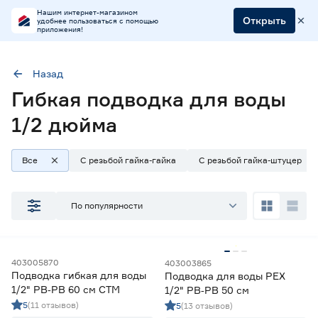
Нашим интернет-магазином
Открыть
удобнее пользоваться с помощью
приложения!
Назад
Наличие в магазинах
Гибкая подводка для воды
Ростовское шоссе, 28/7
1/2 дюйма
ул. Селезнева, 4
ул. им. Данилы Волкореза, 2
Все
С резьбой гайка-гайка
С резьбой гайка-штуцер
Цена
По популярности
от
до
Длина (см)
403005870
403003865
Подводка гибкая для воды
Подводка для воды PEX
1/2" РВ‑РВ 60 см СТМ
1/2" РВ‑РВ 50 см
30
40
50
Ещё 3
5
(11 отзывов)
5
(13 отзывов)