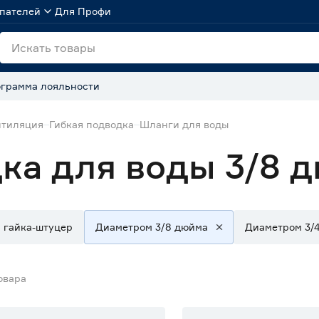
пателей
Для Профи
грамма лояльности
нтиляция
Гибкая подводка
Шланги для воды
ка для воды 3/8 
й гайка-штуцер
Диаметром 3/8 дюйма
Диаметром 3/
овара