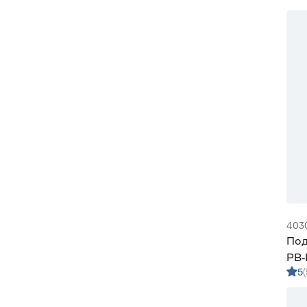
403
Под
РВ‑
5