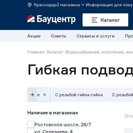
Краснодар
3 магазина
Информация для поку
Каталог
Акции
Советы
Сервисы и услуги
Про
Главная
Каталог
Водоснабжение, отопление, ве
Гибкая подвод
Все
С резьбой гайка-гайка
С резьбо
Наличие в магазинах
72
т
Ростовское шоссе, 28/7
ул. Селезнева, 4