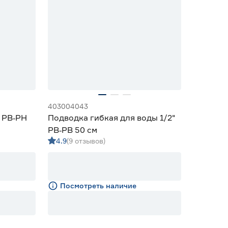
403004043
" РВ‑РН
Подводка гибкая для воды 1/2"
РВ‑РВ 50 см
4.9
(9 отзывов)
Посмотреть наличие