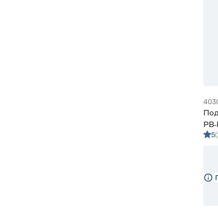
403
Под
РВ‑
5