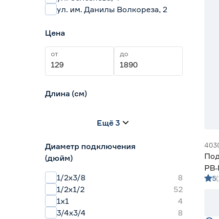
ул. им. Данилы Волкореза, 2
Цена
от
до
Длина (см)
30
40
50
Ещё 3
60
80
100
403
Диаметр подключения
Под
(дюйм)
РВ‑
1/2x3/8
8
5
1/2х1/2
52
1х1
4
3/4x3/4
8