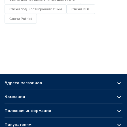
Свечи под шестигранник 19 мм
Свечи DDE
16
19
21
Свечи Patriot
Размер ключа (мм)
13х19
0
19
0
19х21
0
Страна производства
Китай
4
Адреса магазинов
Россия
0
Компания
Полезная информация
Покупателям