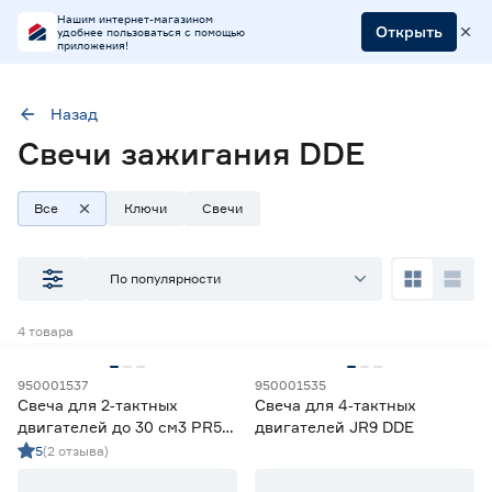
Нашим интернет-магазином
Открыть
удобнее пользоваться с помощью
приложения!
Назад
Свечи зажигания DDE
Тип
Свечи
Марка
DDE
Все
Ключи
Свечи
Наличие в магазинах
По популярности
Ростовское шоссе, 28/7
4
товара
ул. Селезнева, 4
ул. им. Данилы Волкореза, 2
950001537
950001535
Свеча для 2‑тактных
Свеча для 4‑тактных
Тип
двигателей до 30 см3 PR5Y
двигателей JR9 DDE
DDE
5
(2 отзыва)
Ключи свечные
3
Свечи
4