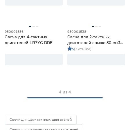
Цена
от
до
950001536
950001538
Свеча для 4‑тактных
Свеча для 2‑тактных
двигателей LR7YC DDE
двигателей свыше 30 см3
Марка
PR7Y DDE
5
(3 отзыва)
CHAMPION
2
DDE
4
Hanskonner
3
HUTER
2
METEOR
1
4
из
4
Тактность двигателя
2Т
2
4Т
2
Свечи для двухтактных двигателей
Размер шестигранника (мм)
Свечи для четырехтактных двигателей