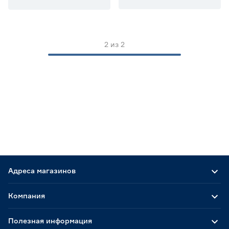
Теплоизоляция для канализации
0
Теплоотражающая фольга
0
Шнуры и ленты
2
2
из
2
Цена
от
до
Марка
ВЗТМ
2
Длина (м)
Адреса магазинов
0.976
1
1.2
Ещё 3
Компания
1.25
1.5
5
Ширина (м)
Полезная информация