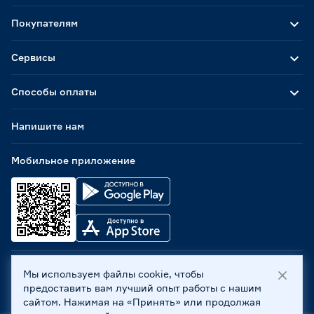
0.5
0.6
0.61
Покупателям
1
1.2
Сервисы
Способы оплаты
Толщина (мм)
5
10
19
Напишите нам
Мобильное приложение
30
50
Диаметр (мм)
10
20
110
Мы используем файлы cookie, чтобы
ООО «Бауцентр Рус» 2004 -
2026
, 236029, г. Калининград,
предоставить вам лучший опыт работы с нашим
ул. А.Невского, 205. ИНН 7702596813, КПП 390601001 ©
сайтом. Нажимая на «Принять» или продолжая
Все права защищены
Страна производства