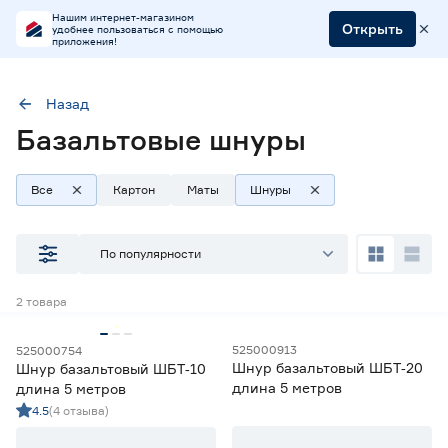
Нашим интернет-магазином
Открыть
удобнее пользоваться с помощью
приложения!
Назад
Базальтовые шнуры
Тип
Шнуры и ленты
Длина (м)
5
Все
Картон
Маты
Шнуры
Наличие в магазинах
По популярности
Ростовское шоссе, 28/7
2
товара
ул. Селезнева, 4
ул. им. Данилы Волкореза, 2
525000913
525000754
Шнур базальтовый ШБТ‑20
Шнур базальтовый ШБТ‑10
Тип
длина 5 метров
длина 5 метров
4.5
(4 отзыва)
Теплоизоляционные маты
0
Теплоизоляционный картон
1