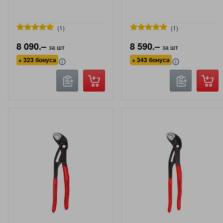
1
1
8 090.–
8 590.–
за шт
за шт
+ 323 бонуса
+ 343 бонуса