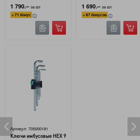
1 790.–
1 690.–
за шт
за шт
+ 71 бонус
+ 67 бонусов
Артикул: 705000191
Ключи имбусовые HEX 9