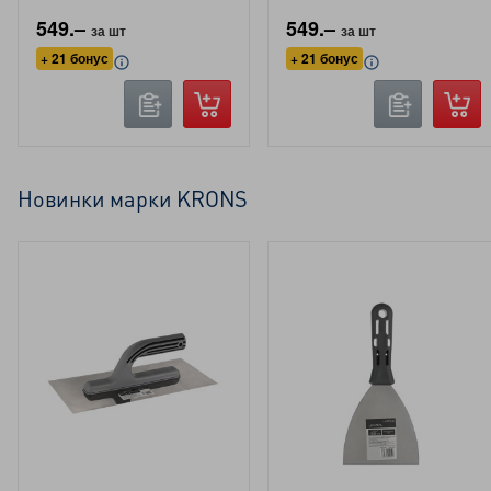
549.–
549.–
за шт
за шт
+ 21 бонус
+ 21 бонус
Новинки марки KRONS