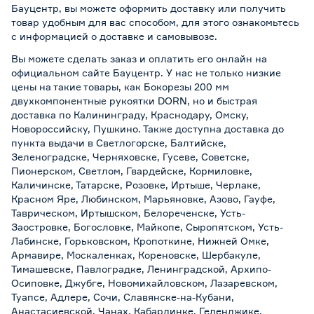
Бауцентр, вы можете оформить доставку или получить
товар удобным для вас способом, для этого ознакомьтесь
с информацией о
доставке и самовывозе
.
Вы можете сделать заказ и оплатить его онлайн на
официальном сайте Бауцентр. У нас не только низкие
цены на такие товары, как Бокорезы 200 мм
двухкомпонентные рукоятки DORN, но и быстрая
доставка по Калининграду, Краснодару, Омску,
Новороссийску, Пушкино. Также доступна доставка до
пункта выдачи в Светлогорске, Балтийске,
Зеленоградске, Черняховске, Гусеве, Советске,
Пионерском, Светлом, Гвардейске, Кормиловке,
Каличинске, Татарске, Розовке, Иртыше, Черлаке,
Красном Яре, Любинском, Марьяновке, Азово, Гауфе,
Таврическом, Иртышском, Белореченске, Усть-
Заостровке, Богословке, Майкопе, Сыропятском, Усть-
Лабинске, Горьковском, Кропоткине, Нижней Омке,
Армавире, Москаленках, Кореновске, Шербакуле,
Тимашевске, Павлоградке, Ленинградской, Архипо-
Осиповке, Джубге, Новомихайловском, Лазаревском,
Туапсе, Адлере, Сочи, Славянске-на-Кубани,
Анастасиевской, Чанах, Кабардинке, Геленджике,