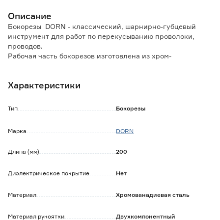
Описание
Бокорезы DORN - классический, шарнирно-губцевый
инструмент для работ по перекусыванию проволоки,
проводов.
Рабочая часть бокорезов изготовлена из хром-
ванадиевой стали (CrV) и имеет шлифованную
поверхность, что гарантирует долгий срок службы.
Характеристики
Бокорезы DORN имеют хром-никелевое антикоррозийное
покрытие.
Двухкомпонентные рукоятки, выполненные из пластика,
Тип
Бокорезы
обеспечивают удобный захват в руках.
Твердость режущих кромок не менее 55 HRC.
Марка
DORN
Длина (мм)
200
Диэлектрическое покрытие
Нет
Материал
Хромованадиевая сталь
Материал рукоятки
Двухкомпонентный