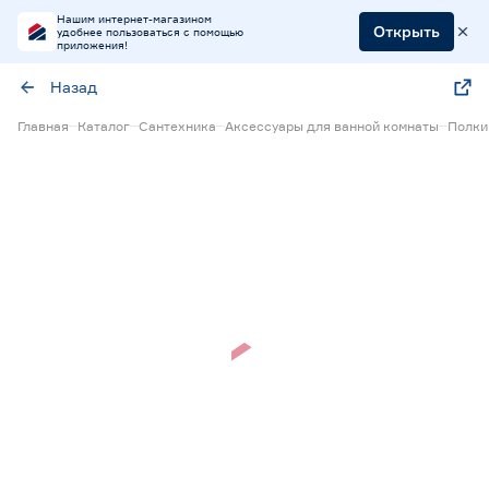
Нашим интернет-магазином
Открыть
удобнее пользоваться с помощью
приложения!
Назад
Главная
Каталог
Сантехника
Аксессуары для ванной комнаты
Полки
Нет в наличии