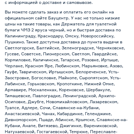
с информацией о
доставке и самовывозе
.
Вы можете сделать заказ и оплатить его онлайн на
официальном сайте Бауцентр. У нас не только низкие
цены на такие товары, как Держатель для туалетной
бумаги ЧМЗ 2 яруса черный, но и быстрая доставка по
Калининграду, Краснодару, Омску, Новороссийску,
Пушкино. Также доступна доставка до пункта выдачи в
Светлогорске, Балтийске, Зеленоградске, Черняховске,
Гусеве, Советске, Пионерском, Светлом, Гвардейске,
Кормиловке, Каличинске, Татарске, Розовке, Иртыше,
Черлаке, Красном Яре, Любинском, Марьяновке, Азово,
Гауфе, Таврическом, Иртышском, Белореченске, Усть-
Заостровке, Богословке, Майкопе, Сыропятском, Усть-
Лабинске, Горьковском, Кропоткине, Нижней Омке,
Армавире, Москаленках, Кореновске, Шербакуле,
Тимашевске, Павлоградке, Ленинградской, Архипо-
Осиповке, Джубге, Новомихайловском, Лазаревском,
Туапсе, Адлере, Сочи, Славянске-на-Кубани,
Анастасиевской, Чанах, Кабардинке, Геленджике,
Дивноморском, Пшаде, Абинске, Крымске, Славянске-на-
Кубани, Анапе, Витязево, Джигинке, Варениковской,
Натухаевской, Гостагаевской, Темрюке, Переславле-