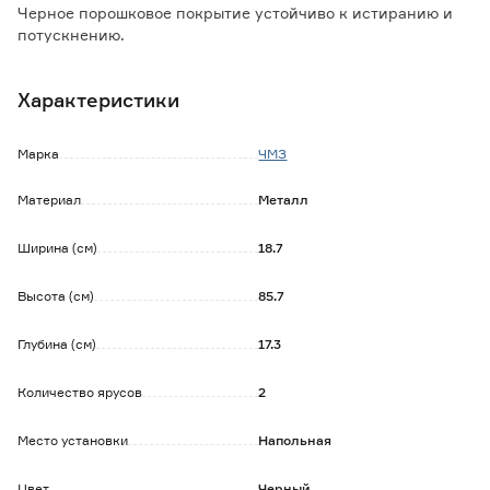
Черное порошковое покрытие устойчиво к истиранию и
потускнению.
Нагрузка на полку 10 кг.
Характеристики
Обратите внимание:
Изделие не предназначено для размещения в мокрой
Марка
ЧМЗ
зоне.
Материал
Металл
Ширина (см)
18.7
Высота (см)
85.7
Глубина (см)
17.3
Количество ярусов
2
Место установки
Напольная
Цвет
Черный