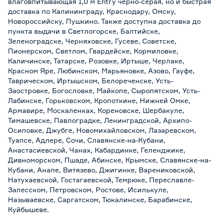
влаговпитывающая 1,0 м Entry черно-серая, но и быстрая
доставка по Калининграду, Краснодару, Омску,
Новороссийску, Пушкино. Также доступна доставка до
пункта выдачи в Светлогорске, Балтийске,
Зеленоградске, Черняховске, Гусеве, Советске,
Пионерском, Светлом, Гвардейске, Кормиловке,
Каличинске, Татарске, Розовке, Иртыше, Черлаке,
Красном Яре, Любинском, Марьяновке, Азово, Гауфе,
Таврическом, Иртышском, Белореченске, Усть-
Заостровке, Богословке, Майкопе, Сыропятском, Усть-
Лабинске, Горьковском, Кропоткине, Нижней Омке,
Армавире, Москаленках, Кореновске, Шербакуле,
Тимашевске, Павлоградке, Ленинградской, Архипо-
Осиповке, Джубге, Новомихайловском, Лазаревском,
Туапсе, Адлере, Сочи, Славянске-на-Кубани,
Анастасиевской, Чанах, Кабардинке, Геленджике,
Дивноморском, Пшаде, Абинске, Крымске, Славянске-на-
Кубани, Анапе, Витязево, Джигинке, Варениковской,
Натухаевской, Гостагаевской, Темрюке, Переславле-
Залесском, Петровском, Ростове, Исилькуле,
Называевске, Саргатском, Тюкалинске, Барабинске,
Куйбышеве.