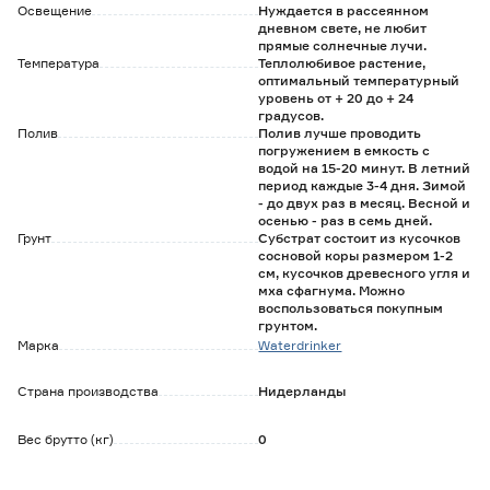
Освещение
Нуждается в рассеянном
дневном свете, не любит
прямые солнечные лучи.
Температура
Теплолюбивое растение,
оптимальный температурный
уровень от + 20 до + 24
градусов.
Полив
Полив лучше проводить
погружением в емкость с
водой на 15-20 минут. В летний
период каждые 3-4 дня. Зимой
- до двух раз в месяц. Весной и
осенью - раз в семь дней.
Грунт
Субстрат состоит из кусочков
сосновой коры размером 1-2
см, кусочков древесного угля и
мха сфагнума. Можно
воспользоваться покупным
грунтом.
Марка
Waterdrinker
Страна производства
Нидерланды
Вес брутто (кг)
0