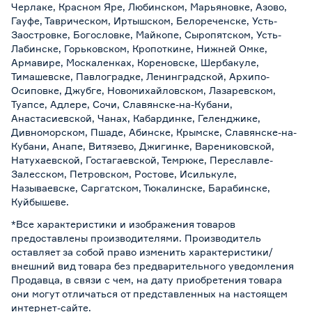
Черлаке, Красном Яре, Любинском, Марьяновке, Азово,
Гауфе, Таврическом, Иртышском, Белореченске, Усть-
Заостровке, Богословке, Майкопе, Сыропятском, Усть-
Лабинске, Горьковском, Кропоткине, Нижней Омке,
Армавире, Москаленках, Кореновске, Шербакуле,
Тимашевске, Павлоградке, Ленинградской, Архипо-
Осиповке, Джубге, Новомихайловском, Лазаревском,
Туапсе, Адлере, Сочи, Славянске-на-Кубани,
Анастасиевской, Чанах, Кабардинке, Геленджике,
Дивноморском, Пшаде, Абинске, Крымске, Славянске-на-
Кубани, Анапе, Витязево, Джигинке, Варениковской,
Натухаевской, Гостагаевской, Темрюке, Переславле-
Залесском, Петровском, Ростове, Исилькуле,
Называевске, Саргатском, Тюкалинске, Барабинске,
Куйбышеве.
*Все характеристики и изображения товаров
предоставлены производителями. Производитель
оставляет за собой право изменить характеристики/
внешний вид товара без предварительного уведомления
Продавца, в связи с чем, на дату приобретения товара
они могут отличаться от представленных на настоящем
интернет-сайте.