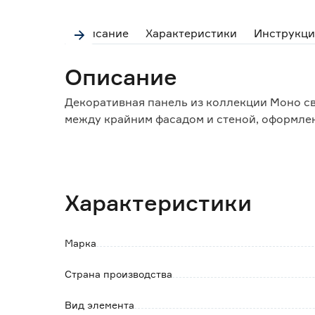
Описание
Характеристики
Инструкци
Описание
Декоративная панель из коллекции Моно св
между крайним фасадом и стеной, оформле
Пленочное покрытие панели обладает высо
светоустойчивостью.
Характеристики
Устанавливается на саморезы (в комплект н
Обратите внимание:
Марка
Уход: протирать влажной тканью, смоченно
содержащем абразивов и агрессивных вещес
Страна производства
Цветопередача зависит от настроек вашего 
незначительно отличаться от реального. Т
Вид элемента