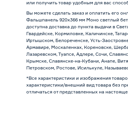
или получить товар удобным для вас спосо
Вы можете сделать заказ и оплатить его онл
Фальшпанель 920х366 мм Моно светлый бето
доступна доставка до пункта выдачи в Свет
Гвардейске, Кормиловке, Каличинске, Татар
Иртышском, Белореченске, Усть-Заостровке
Армавире, Москаленках, Кореновске, Шерба
Лазаревском, Туапсе, Адлере, Сочи, Славян
Крымске, Славянске-на-Кубани, Анапе, Витя
Петровском, Ростове, Исилькуле, Называев
*Все характеристики и изображения товаро
характеристики/внешний вид товара без пре
отличаться от представленных на настояще