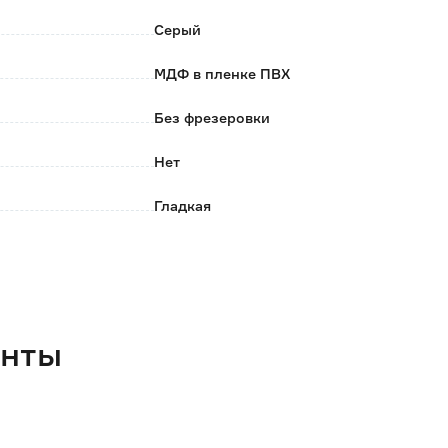
Серый
МДФ в пленке ПВХ
Без фрезеровки
Нет
Гладкая
366
920
18
енты
4.63
2 года