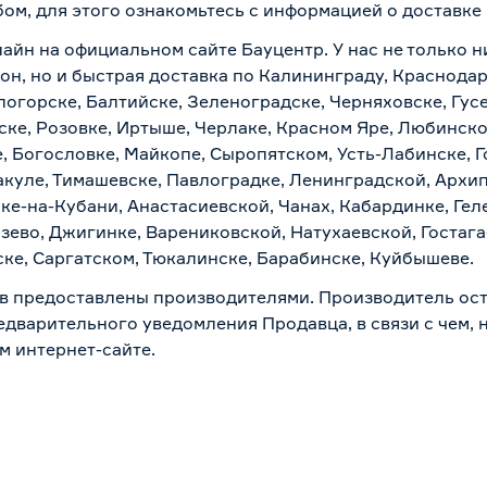
бом, для этого ознакомьтесь с информацией о
доставке
айн на официальном сайте Бауцентр. У нас не только н
н, но и быстрая доставка по Калининграду, Краснодар
логорске, Балтийске, Зеленоградске, Черняховске, Гусе
ске, Розовке, Иртыше, Черлаке, Красном Яре, Любинском
, Богословке, Майкопе, Сыропятском, Усть-Лабинске, 
куле, Тимашевске, Павлоградке, Ленинградской, Архи
ске-на-Кубани, Анастасиевской, Чанах, Кабардинке, Ге
зево, Джигинке, Варениковской, Натухаевской, Гостаг
ске, Саргатском, Тюкалинске, Барабинске, Куйбышеве.
в предоставлены производителями. Производитель ост
дварительного уведомления Продавца, в связи с чем, н
м интернет-сайте.