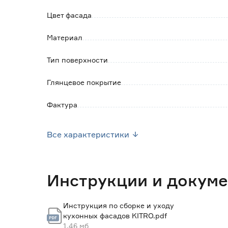
освещении.
Цвет фасада
Материал
Тип поверхности
Глянцевое покрытие
Фактура
Ширина (мм)
Все характеристики
Высота (мм)
Толщина (мм)
Инструкции и докум
Вес брутто (кг)
Инструкция по сборке и уходу
кухонных фасадов KITRO.pdf
Гарантия
1.46 мб