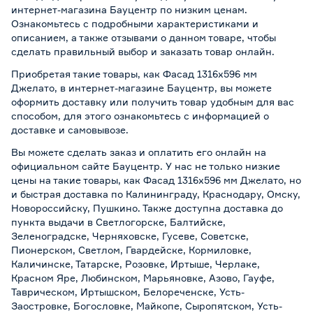
интернет-магазина Бауцентр по низким ценам.
Ознакомьтесь с подробными характеристиками и
описанием, а также отзывами о данном товаре, чтобы
сделать правильный выбор и заказать товар онлайн.
Приобретая такие товары, как Фасад 1316х596 мм
Джелато, в интернет-магазине Бауцентр, вы можете
оформить доставку или получить товар удобным для вас
способом, для этого ознакомьтесь с информацией о
доставке и самовывозе
.
Вы можете сделать заказ и оплатить его онлайн на
официальном сайте Бауцентр. У нас не только низкие
цены на такие товары, как Фасад 1316х596 мм Джелато, но
и быстрая доставка по Калининграду, Краснодару, Омску,
Новороссийску, Пушкино. Также доступна доставка до
пункта выдачи в Светлогорске, Балтийске,
Зеленоградске, Черняховске, Гусеве, Советске,
Пионерском, Светлом, Гвардейске, Кормиловке,
Каличинске, Татарске, Розовке, Иртыше, Черлаке,
Красном Яре, Любинском, Марьяновке, Азово, Гауфе,
Таврическом, Иртышском, Белореченске, Усть-
Заостровке, Богословке, Майкопе, Сыропятском, Усть-