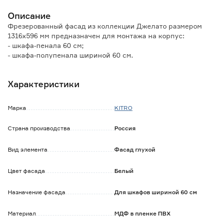
Описание
Фрезерованный фасад из коллекции Джелато размером
1316х596 мм предназначен для монтажа на корпус:
- шкафа-пенала 60 см;
- шкафа-полупенала шириной 60 см.
Фигурная фрезеровка нанесена с помощью современных
Характеристики
высокоточных станков, которые обеспечивают качество и
четкость рисунка.
Пленочный фасад прочен, обладает высокой
Марка
KITRO
влагонепроницаемостью, долговечен, светоустойчив и
прост в уходе.
Страна производства
Россия
Наличие всех необходимых отверстий для монтажа
Вид элемента
Фасад глухой
позволяет установить фасад самостоятельно, не
привлекая специалистов.
Дверцу можно установить как для левого, так и для
Цвет фасада
Белый
правого открывания.
Мебельные ручки в комплект не входят и приобретаются
Назначение фасада
Для шкафов шириной 60 см
отдельно.
Материал
МДФ в пленке ПВХ