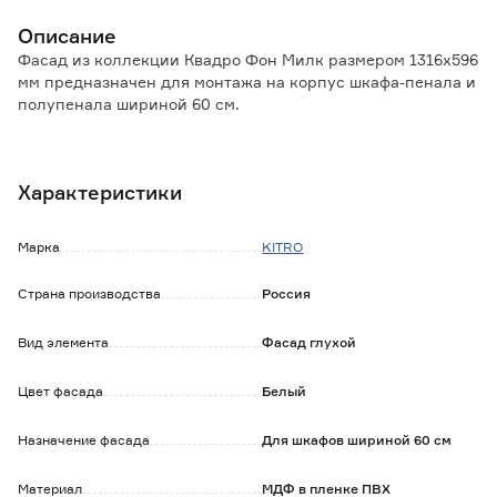
Описание
Фасад из коллекции Квадро Фон Милк размером 1316х596
мм предназначен для монтажа на корпус шкафа-пенала и
полупенала шириной 60 см.
Пленочный фасад прочен, обладает высокой
влагонепроницаемостью, долговечен, светоустойчив и
Характеристики
прост в уходе.
Дверцу можно установить как для левого, так и для
Марка
KITRO
правого открывания.
Наличие всех необходимых отверстий для монтажа
Страна производства
Россия
позволяет установить фасад самостоятельно, не
привлекая специалистов.
Вид элемента
Фасад глухой
Обратите внимание:
Уход: протирать влажной тканью, смоченной в любом
Цвет фасада
Белый
чистящем средстве на мыльной основе, не содержащем
абразивов и агрессивных веществ, после вытереть
Назначение фасада
Для шкафов шириной 60 см
насухо.
Мебельные ручки в комплект не входят и приобретаются
Материал
МДФ в пленке ПВХ