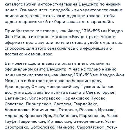
каталоге Кухни интернет-магазина Бауцентр по низким
ценам. Ознакомьтесь с подробными характеристиками и
описанием, а также отзывами о данном товаре, чтобы
сделать правильный выбор и заказать товар онлайн.
Приобретая такие товары, как Фасад 1316х596 мм Квадро
Фон Милк, в интернет-магазине Бауцентр, вы можете
оформить доставку или получить товар удобным для вас
способом, для этого ознакомьтесь с информацией о
доставке и самовывозе
.
Вы можете сделать заказ и оплатить его онлайн на
официальном сайте Бауцентр. У нас не только низкие
цены на такие товары, как Фасад 1316х596 мм Квадро Фон
Милк, но и быстрая доставка по Калининграду,
Краснодару, Омску, Новороссийску, Пушкино. Также
доступна доставка до пункта выдачи в Светлогорске,
Балтийске, Зеленоградске, Черняховске, Гусеве,
Советске, Пионерском, Светлом, Гвардейске,
Кормиловке, Каличинске, Татарске, Розовке, Иртыше,
Черлаке, Красном Яре, Любинском, Марьяновке, Азово,
Гауфе, Таврическом, Иртышском, Белореченске, Усть-
Заостровке, Богословке, Майкопе, Сыропятском, Усть-