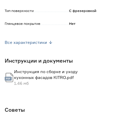
поэтому оттенок на экране может незначительно
отличаться от реального. Также цвет фасада может
Тип поверхности
С фрезеровкой
варьироваться при разном освещении.
Глянцевое покрытие
Нет
Фактура
Гладкая
Все характеристики
Ширина (мм)
396
Инструкции и документы
Высота (мм)
196
Инструкция по сборке и уходу
Толщина (мм)
19
кухонных фасадов KITRO.pdf
1.46 мб
Диаметр отверстия под петлю (мм)
35
Вес брутто (кг)
1.32
Советы
Гарантия
2 года