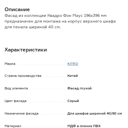
Описание
Фасад из коллекции Квадро Фон Маус 196х396 мм
предназначен для монтажа на корпус верхнего шкафа
для пенала шириной 40 см.
Пленочный фасад прочен, обладает высокой
влагонепроницаемостью, долговечен, светоустойчив и
Характеристики
прост в уходе.
Наличие всех необходимых отверстий для монтажа
Марка
KITRO
позволяет установить фасад самостоятельно, не
привлекая специалистов.
Страна производства
Китай
Обратите внимание:
Вид элемента
Фасад глухой
Уход: протирать влажной тканью, смоченной в любом
чистящем средстве на мыльной основе, не содержащем
абразивов и агрессивных веществ, после вытереть
Цвет фасада
Серый
насухо.
Мебельные ручки в комплект не входят и приобретаются
Назначение фасада
Для шкафов шириной 40/80 см
отдельно.
Цветопередача зависит от настроек вашего устройства,
Материал
МДФ в пленке ПВХ