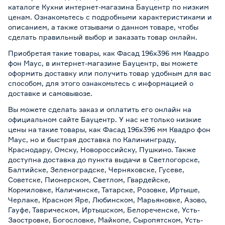
каталоге Кухни интернет-магазина Бауцентр по низким
ценам. Ознакомьтесь с подробными характеристиками и
описанием, а также отзывами о данном товаре, чтобы
сделать правильный выбор и заказать товар онлайн.
Приобретая такие товары, как Фасад 196х396 мм Квадро
фон Маус, в интернет-магазине Бауцентр, вы можете
оформить доставку или получить товар удобным для вас
способом, для этого ознакомьтесь с информацией о
доставке и самовывозе
.
Вы можете сделать заказ и оплатить его онлайн на
официальном сайте Бауцентр. У нас не только низкие
цены на такие товары, как Фасад 196х396 мм Квадро фон
Маус, но и быстрая доставка по Калининграду,
Краснодару, Омску, Новороссийску, Пушкино. Также
доступна доставка до пункта выдачи в Светлогорске,
Балтийске, Зеленоградске, Черняховске, Гусеве,
Советске, Пионерском, Светлом, Гвардейске,
Кормиловке, Каличинске, Татарске, Розовке, Иртыше,
Черлаке, Красном Яре, Любинском, Марьяновке, Азово,
Гауфе, Таврическом, Иртышском, Белореченске, Усть-
Заостровке, Богословке, Майкопе, Сыропятском, Усть-