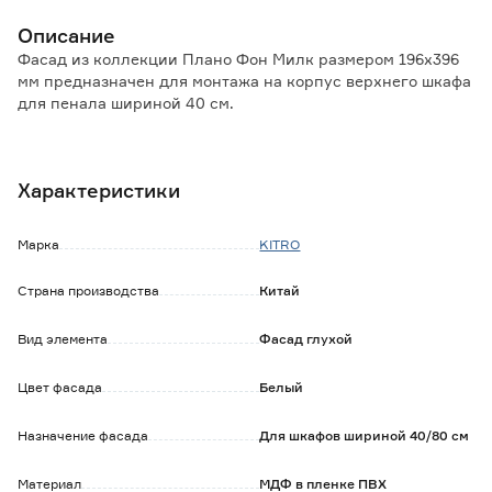
Описание
Фасад из коллекции Плано Фон Милк размером 196х396
мм предназначен для монтажа на корпус верхнего шкафа
для пенала шириной 40 см.
Особенности и преимущества:
- фасад изготавливается из плиты МДФ с ПВХ покрытием,
Характеристики
которое обеспечивает дополнительный защитный слой от
УФ-лучей, что позволяет материалу сохранять яркость и
цвет на протяжении длительного времени;
Марка
KITRO
- наличие всех необходимых отверстий для монтажа
позволяет установить фасад самостоятельно, не
Страна производства
Китай
привлекая специалистов.
Вид элемента
Фасад глухой
Обратите внимание:
Уход: протирать влажной тканью, смоченной в любом
чистящем средстве на мыльной основе, не содержащем
Цвет фасада
Белый
абразивов и агрессивных веществ, после вытереть
насухо.
Назначение фасада
Для шкафов шириной 40/80 см
Мебельные ручки в комплект не входят и приобретаются
отдельно.
Материал
МДФ в пленке ПВХ