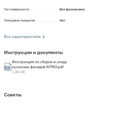
Цветопередача зависит от настроек вашего устройства,
поэтому оттенок на экране может незначительно
Тип поверхности
Без фрезеровки
отличаться от реального. Также цвет фасада может
варьироваться при разном освещении.
Глянцевое покрытие
Нет
Фактура
Гладкая
Все характеристики
Ширина (мм)
396
Инструкции и документы
Высота (мм)
196
Инструкция по сборке и уходу
Толщина (мм)
16
кухонных фасадов KITRO.pdf
1.46 мб
Диаметр отверстия под петлю (мм)
35
Вес брутто (кг)
1.15
Советы
Гарантия
2 года