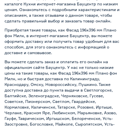
каталоге Кухни интернет-магазина Бауцентр по низким
ценам. Ознакомьтесь с подробными характеристиками и
описанием, а также отзывами о данном товаре, чтобы
сделать правильный выбор и заказать товар онлайн.
Приобретая такие товары, как Фасад 196х396 мм Плано
фон Милк, в интернет-магазине Бауцентр, вы можете
оформить доставку или получить товар удобным для вас
способом, для этого ознакомьтесь с информацией о
доставке и самовывозе
.
Вы можете сделать заказ и оплатить его онлайн на
официальном сайте Бауцентр. У нас не только низкие
цены на такие товары, как Фасад 196х396 мм Плано фон
Милк, но и быстрая доставка по Калининграду,
Краснодару, Омску, Новороссийску, Пушкино. Также
доступна доставка до пункта выдачи в Светлогорске,
Балтийске, Зеленоградске, Черняховске, Гусеве,
Советске, Пионерском, Светлом, Гвардейске,
Кормиловке, Каличинске, Татарске, Розовке, Иртыше,
Черлаке, Красном Яре, Любинском, Марьяновке, Азово,
Гауфе, Таврическом, Иртышском, Белореченске, Усть-
Заостровке, Богословке, Майкопе, Сыропятском, Усть-