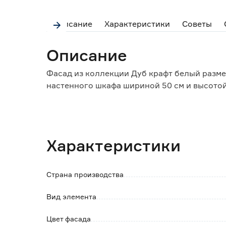
Описание
Характеристики
Советы
Описание
Фасад из коллекции Дуб крафт белый разме
настенного шкафа шириной 50 см и высотой
Особенности и преимущества:
- устойчивость термическим воздействиям и
уходе;
Характеристики
- наличие всех необходимых отверстий для
самостоятельно, не привлекая специалисто
Страна производства
Обратите внимание:
Уход: протирать влажной тканью, смоченно
Вид элемента
содержащем абразивов и агрессивных вещес
Мебельные ручки в комплект не входят и п
Цвет фасада