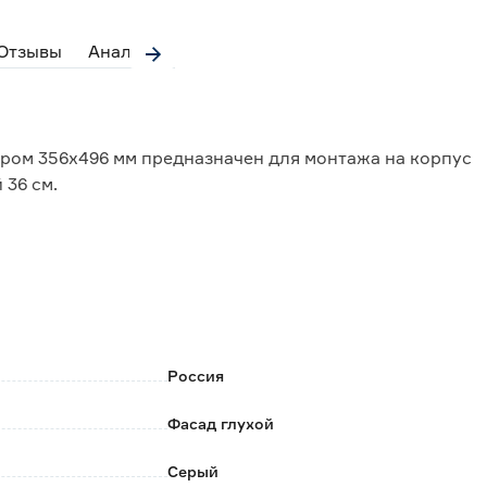
Отзывы
Аналоги
ром 356х496 мм предназначен для монтажа на корпус
 36 см.
 УФ-излучению, стойкость к износу и простота в
 монтажа позволяет установить фасад
в.
Россия
й в любом чистящем средстве на мыльной основе, не
Фасад глухой
тв, после вытереть насухо.
риобретаются отдельно.
Серый