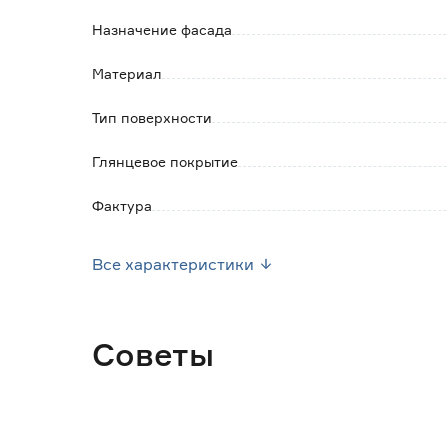
Цветопередача зависит от настроек вашего 
Назначение фасада
незначительно отличаться от реального. Т
освещении.
Материал
Тип поверхности
Глянцевое покрытие
Фактура
Ширина (мм)
Все характеристики
Высота (мм)
Толщина (мм)
Советы
Диаметр отверстия под петлю (мм)
Вес брутто (кг)