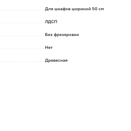
устройства, поэтому оттенок на экране может
Для шкафов шириной 50 см
акже цвет фасада может варьироваться при разном
ЛДСП
Без фрезеровки
Нет
Древесная
496
356
18
35
2.134