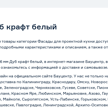
б крафт белый
е товары категории Фасады для проектной кухни досту
 подробными характеристиками и описанием, а также от
.
6 мм Дуб крафт белый, в интернет-магазине Бауцентр,
о ознакомьтесь с информацией о
доставке и самовывозе
лайн на официальном сайте Бауцентр. У нас не только н
доставка по Калининграду, Краснодару, Омску, Новоро
е, Зеленоградске, Черняховске, Гусеве, Советске, Пион
рлаке, Красном Яре, Любинском, Марьяновке, Азово, Га
е, Майкопе, Сыропятском, Усть-Лабинске, Горьковском,
ашевске, Павлоградке, Ленинградской, Архипо-Осиповк