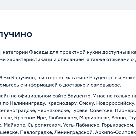
пучино
ы категории Фасады для проектной кухни доступны в к
ми характеристиками и описанием, а также отзывами о
6 мм Капучино, в интернет-магазине Бауцентр, вы може
комьтесь с информацией о
доставке и самовывозе
.
лайн на официальном сайте Бауцентр. У нас не только н
а по Калининграду, Краснодару, Омску, Новороссийску,
Зеленоградске, Черняховске, Гусеве, Советске, Пионер
рлаке, Красном Яре, Любинском, Марьяновке, Азово, Га
е, Майкопе, Сыропятском, Усть-Лабинске, Горьковском,
ашевске, Павлоградке, Ленинградской, Архипо-Осиповк