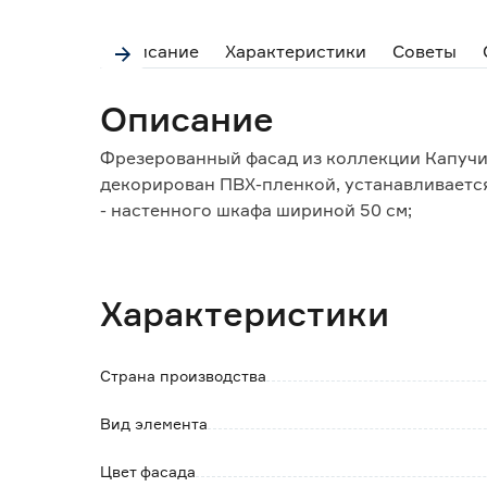
Описание
Характеристики
Советы
Описание
Фрезерованный фасад из коллекции Капучи
декорирован ПВХ-пленкой, устанавливается
- настенного шкафа шириной 50 см;
- напольного шкафа шириной 50 см.
Особенности и преимущества:
Характеристики
- фигурная фрезеровка нанесена с помощь
обеспечивают качество и четкость рисунка;
- фасад изготавливается из плиты МДФ с П
Страна производства
защитный слой от УФ-лучей, что позволяет
длительного времени;
Вид элемента
- наличие всех необходимых отверстий для
самостоятельно, не привлекая специалисто
Цвет фасада