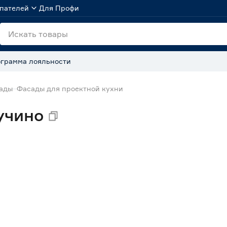
пателей
Для Профи
грамма лояльности
сады
Фасады для проектной кухни
учино