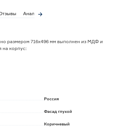
Отзывы
Аналоги
но размером 716х496 мм выполнен из МДФ и
 на корпус:
ю современных высокоточных станков, которые
ВХ покрытием, которое обеспечивает дополнительный
Россия
 материалу сохранять яркость и цвет на протяжении
Фасад глухой
 монтажа позволяет установить фасад
в.
Коричневый