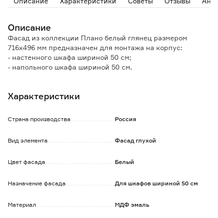
Описание
Характеристики
Советы
Отзывы
Ана
Описание
Фасад из коллекции Плано белый глянец размером
716х496 мм предназначен для монтажа на корпус:
- настенного шкафа шириной 50 см;
- напольного шкафа шириной 50 см.
Материал исполнения - крашеный МДФ, прочен, обладает
Характеристики
высокой влагонепроницаемостью, долговечен,
светоустойчив и прост в уходе.
Страна производства
Россия
Наличие всех необходимых отверстий для монтажа
позволяет установить фасад самостоятельно, не
Вид элемента
Фасад глухой
привлекая специалистов.
Дверцу можно установить как для левого, так и для
Цвет фасада
Белый
правого открывания.
Обратите внимание:
Назначение фасада
Для шкафов шириной 50 см
Уход: протирать влажной тканью, смоченной в любом
чистящем средстве на мыльной основе, не содержащем
Материал
МДФ эмаль
абразивов и агрессивных веществ, после вытереть