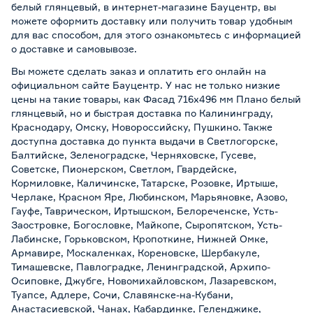
белый глянцевый, в интернет-магазине Бауцентр, вы
можете оформить доставку или получить товар удобным
для вас способом, для этого ознакомьтесь с информацией
о
доставке и самовывозе
.
Вы можете сделать заказ и оплатить его онлайн на
официальном сайте Бауцентр. У нас не только низкие
цены на такие товары, как Фасад 716х496 мм Плано белый
глянцевый, но и быстрая доставка по Калининграду,
Краснодару, Омску, Новороссийску, Пушкино. Также
доступна доставка до пункта выдачи в Светлогорске,
Балтийске, Зеленоградске, Черняховске, Гусеве,
Советске, Пионерском, Светлом, Гвардейске,
Кормиловке, Каличинске, Татарске, Розовке, Иртыше,
Черлаке, Красном Яре, Любинском, Марьяновке, Азово,
Гауфе, Таврическом, Иртышском, Белореченске, Усть-
Заостровке, Богословке, Майкопе, Сыропятском, Усть-
Лабинске, Горьковском, Кропоткине, Нижней Омке,
Армавире, Москаленках, Кореновске, Шербакуле,
Тимашевске, Павлоградке, Ленинградской, Архипо-
Осиповке, Джубге, Новомихайловском, Лазаревском,
Туапсе, Адлере, Сочи, Славянске-на-Кубани,
Анастасиевской, Чанах, Кабардинке, Геленджике,