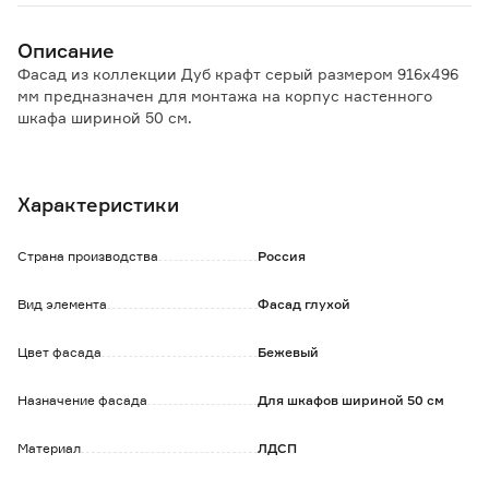
Описание
Фасад из коллекции Дуб крафт серый размером 916х496
мм предназначен для монтажа на корпус настенного
шкафа шириной 50 см.
Особенности и преимущества:
- устойчивость термическим воздействиям и УФ-
Характеристики
излучению, стойкость к износу и простота в уходе;
- наличие всех необходимых отверстий для монтажа
позволяет установить фасад самостоятельно, не
Страна производства
Россия
привлекая специалистов.
Вид элемента
Фасад глухой
Обратите внимание:
Уход: протирать влажной тканью, смоченной в любом
Цвет фасада
Бежевый
чистящем средстве на мыльной основе, не содержащем
абразивов и агрессивных веществ, после вытереть
насухо.
Назначение фасада
Для шкафов шириной 50 см
Мебельные ручки в комплект не входят и приобретаются
отдельно.
Материал
ЛДСП
Цветопередача зависит от настроек вашего устройства,
поэтому оттенок на экране может незначительно