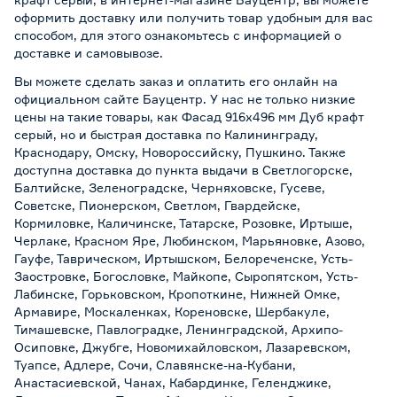
оформить доставку или получить товар удобным для вас
способом, для этого ознакомьтесь с информацией о
доставке и самовывозе
.
Вы можете сделать заказ и оплатить его онлайн на
официальном сайте Бауцентр. У нас не только низкие
цены на такие товары, как Фасад 916х496 мм Дуб крафт
серый, но и быстрая доставка по Калининграду,
Краснодару, Омску, Новороссийску, Пушкино. Также
доступна доставка до пункта выдачи в Светлогорске,
Балтийске, Зеленоградске, Черняховске, Гусеве,
Советске, Пионерском, Светлом, Гвардейске,
Кормиловке, Каличинске, Татарске, Розовке, Иртыше,
Черлаке, Красном Яре, Любинском, Марьяновке, Азово,
Гауфе, Таврическом, Иртышском, Белореченске, Усть-
Заостровке, Богословке, Майкопе, Сыропятском, Усть-
Лабинске, Горьковском, Кропоткине, Нижней Омке,
Армавире, Москаленках, Кореновске, Шербакуле,
Тимашевске, Павлоградке, Ленинградской, Архипо-
Осиповке, Джубге, Новомихайловском, Лазаревском,
Туапсе, Адлере, Сочи, Славянске-на-Кубани,
Анастасиевской, Чанах, Кабардинке, Геленджике,