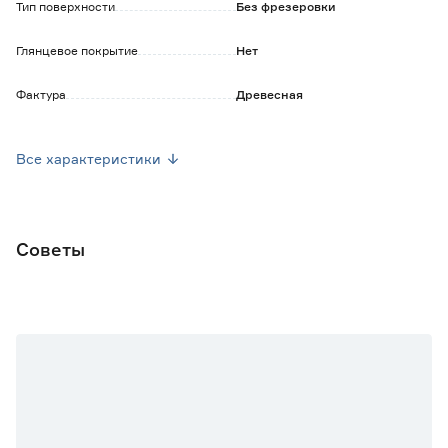
Тип поверхности
Без фрезеровки
отличаться от реального. Также цвет фасада может
варьироваться при разном освещении.
Глянцевое покрытие
Нет
Фактура
Древесная
Ширина (мм)
496
Все характеристики
Высота (мм)
916
Толщина (мм)
18
Советы
Диаметр отверстия под петлю (мм)
35
Вес брутто (кг)
5.313
Гарантия
2 года