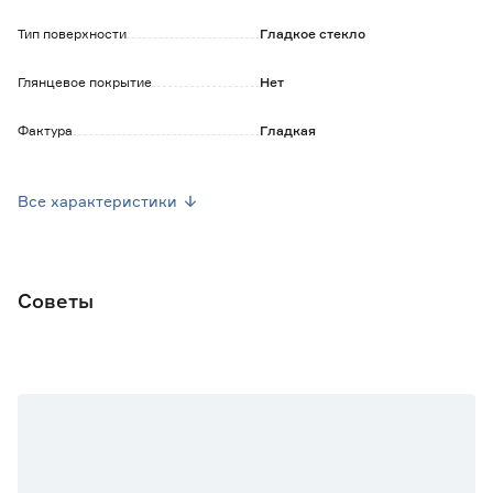
Тип поверхности
Гладкое стекло
Глянцевое покрытие
Нет
Фактура
Гладкая
Ширина (мм)
296
Все характеристики
Высота (мм)
916
Толщина (мм)
16
Советы
Вес брутто (кг)
2.05