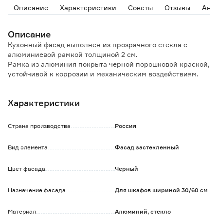
Описание
Характеристики
Советы
Отзывы
Ана
Описание
Кухонный фасад выполнен из прозрачного стекла с
алюминиевой рамкой толщиной 2 см.
Рамка из алюминия покрыта черной порошковой краской,
устойчивой к коррозии и механическим воздействиям.
Данный фасад может устанавливаться на корпус:
Характеристики
- настенного шкафа шириной 30 и 60 см (2 фасада);
- настенного шкафа под котел шириной 60 см (2 фасада)
Страна производства
Россия
Фасад имеет все необходимые отверстия для монтажа, 2
петли и крепеж входят в комплект, благодаря чему его
Вид элемента
Фасад застекленный
можно установить самостоятельно, не привлекая
специалистов.
Цвет фасада
Черный
Дверцу можно установить как для левого, так и для
правого открывания.
Назначение фасада
Для шкафов шириной 30/60 см
Мебельные ручки в комплект не входят и приобретаются
отдельно.
Материал
Алюминий, стекло