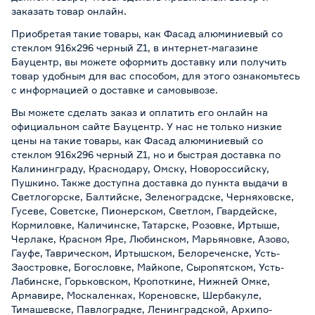
заказать товар онлайн.
Приобретая такие товары, как Фасад алюминиевый со
стеклом 916х296 черный Z1, в интернет-магазине
Бауцентр, вы можете оформить доставку или получить
товар удобным для вас способом, для этого ознакомьтесь
с информацией о
доставке и самовывозе
.
Вы можете сделать заказ и оплатить его онлайн на
официальном сайте Бауцентр. У нас не только низкие
цены на такие товары, как Фасад алюминиевый со
стеклом 916х296 черный Z1, но и быстрая доставка по
Калининграду, Краснодару, Омску, Новороссийску,
Пушкино. Также доступна доставка до пункта выдачи в
Светлогорске, Балтийске, Зеленоградске, Черняховске,
Гусеве, Советске, Пионерском, Светлом, Гвардейске,
Кормиловке, Каличинске, Татарске, Розовке, Иртыше,
Черлаке, Красном Яре, Любинском, Марьяновке, Азово,
Гауфе, Таврическом, Иртышском, Белореченске, Усть-
Заостровке, Богословке, Майкопе, Сыропятском, Усть-
Лабинске, Горьковском, Кропоткине, Нижней Омке,
Армавире, Москаленках, Кореновске, Шербакуле,
Тимашевске, Павлоградке, Ленинградской, Архипо-