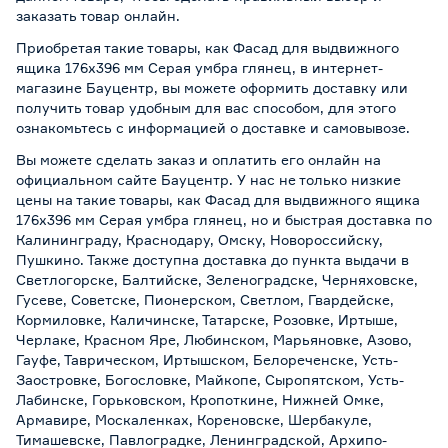
заказать товар онлайн.
Приобретая такие товары, как Фасад для выдвижного
ящика 176х396 мм Серая умбра глянец, в интернет-
магазине Бауцентр, вы можете оформить доставку или
получить товар удобным для вас способом, для этого
ознакомьтесь с информацией о
доставке и самовывозе
.
Вы можете сделать заказ и оплатить его онлайн на
официальном сайте Бауцентр. У нас не только низкие
цены на такие товары, как Фасад для выдвижного ящика
176х396 мм Серая умбра глянец, но и быстрая доставка по
Калининграду, Краснодару, Омску, Новороссийску,
Пушкино. Также доступна доставка до пункта выдачи в
Светлогорске, Балтийске, Зеленоградске, Черняховске,
Гусеве, Советске, Пионерском, Светлом, Гвардейске,
Кормиловке, Каличинске, Татарске, Розовке, Иртыше,
Черлаке, Красном Яре, Любинском, Марьяновке, Азово,
Гауфе, Таврическом, Иртышском, Белореченске, Усть-
Заостровке, Богословке, Майкопе, Сыропятском, Усть-
Лабинске, Горьковском, Кропоткине, Нижней Омке,
Армавире, Москаленках, Кореновске, Шербакуле,
Тимашевске, Павлоградке, Ленинградской, Архипо-