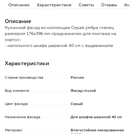
Описание
Характеристики
Советы
Отзывы
Ана
Описание
Кухонный фасад из коллекции Серая умбра глянец
размером 176х396 мм предназначен для монтажа на
корпус:
- напольного шкафа шириной 40 см с выдвижными
ящиками;
- шкафа-пенала шириной 40 см с выдвижными ящиками.
Характеристики
Особенности и преимущества:
- кромка изготовлена из ABS-пластика, толщина всего 1
Страна производства
Россия
мм;
- устойчивость термическим воздействиям и УФ-
Вид элемента
Фасад глухой
излучению, стойкость к износу и простота в уходе;
- наличие всех необходимых отверстий для монтажа
Цвет фасада
Серый
позволяет установить фасад самостоятельно, не
привлекая специалистов.
Назначение фасада
Для шкафов шириной 40 см
Обратите внимание:
Уход: протирать влажной тканью, смоченной в любом
Материал
Влагостойкая лакированная