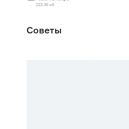
223.36 кб
Советы