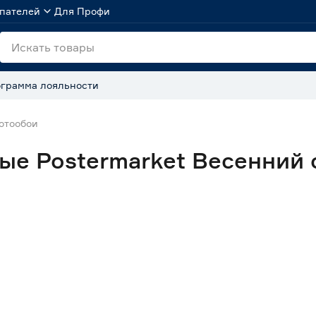
пателей
Для Профи
грамма лояльности
отообои
е Postermarket Весенний 