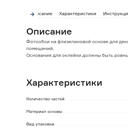
Описание
Характеристики
Инструкци
Описание
Фотообои на флизелиновой основе для дек
помещений.
Основания для оклейки должны быть ровным
транспортировки и хранения изделие помещ
комплекте.
Характеристики
Преимущества:
- не растягиваются и не дают усадки;
- точность в подгонке полос друг к другу;
Количество частей
- четкость печати и глубина цвета делают
- прочный материал;
Материал основы
- стойкость к воздействию ультрафиолета (
- обладают паро- и воздухопроницаемостью
Вид упаковки