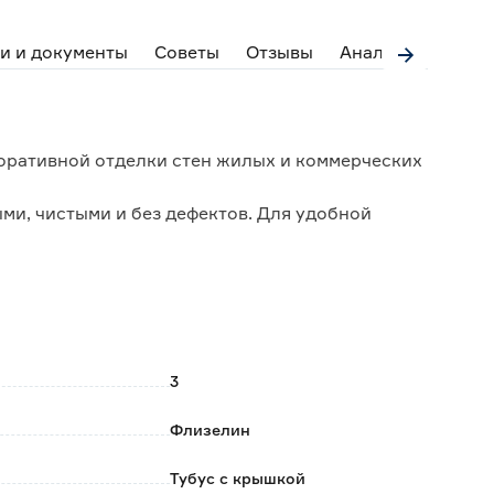
и и документы
Советы
Отзывы
Аналоги
оративной отделки стен жилых и коммерческих
и, чистыми и без дефектов. Для удобной
ено в специальный тубус с крышкой. Клей идет в
3
 изображение максимально реалистичным;
Флизелин
не выгорают на солнце);
;
Тубус с крышкой