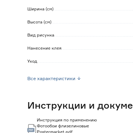
- допустима влажная уборка;
Ширина (см)
- удаление со стены в сухом виде без остатк
- клей наносится на стену (в комплекте).
Высота (см)
Обратите внимание:
Вид рисунка
Излишки клея при поклейке следует удалят
фотообоев.
Нанесение клея
Уход
Марка
Все характеристики
Страна производства
Вес брутто (кг)
Инструкции и докум
Инструкция по применению
Фотообои флизелиновые
Postermarket.pdf