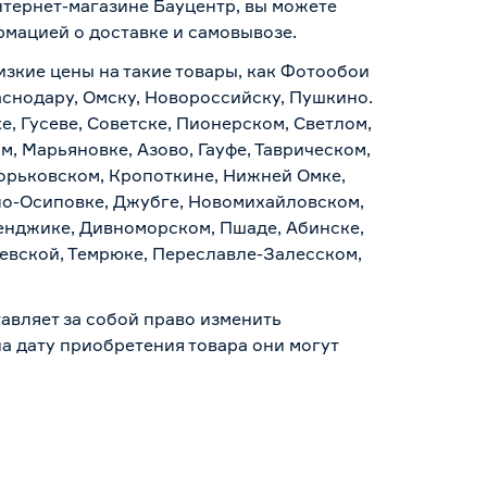
нтернет-магазине Бауцентр, вы можете
ормацией о
доставке и самовывозе
.
изкие цены на такие товары, как Фотообои
аснодару, Омску, Новороссийску, Пушкино.
, Гусеве, Советске, Пионерском, Светлом,
, Марьяновке, Азово, Гауфе, Таврическом,
Горьковском, Кропоткине, Нижней Омке,
по-Осиповке, Джубге, Новомихайловском,
ленджике, Дивноморском, Пшаде, Абинске,
аевской, Темрюке, Переславле-Залесском,
авляет за собой право изменить
а дату приобретения товара они могут