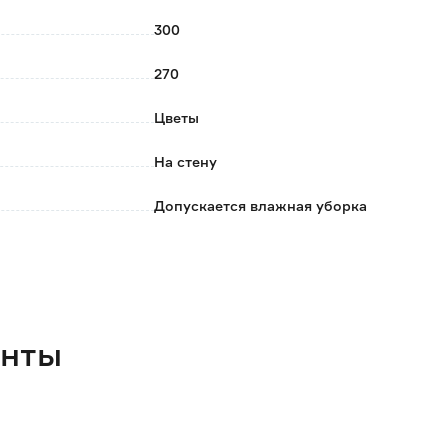
300
ов;
270
Цветы
ь влажной губкой, слегка промакивая края
На стену
Допускается влажная уборка
Postermarket
Россия
2.4
енты