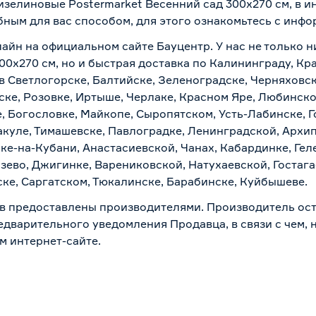
изелиновые Postermarket Весенний сад 300х270 см, в и
бным для вас способом, для этого ознакомьтесь с инф
лайн на официальном сайте Бауцентр. У нас не только н
00х270 см, но и быстрая доставка по Калининграду, Кр
в Светлогорске, Балтийске, Зеленоградске, Черняховске
ске, Розовке, Иртыше, Черлаке, Красном Яре, Любинском
, Богословке, Майкопе, Сыропятском, Усть-Лабинске, 
куле, Тимашевске, Павлоградке, Ленинградской, Архи
ске-на-Кубани, Анастасиевской, Чанах, Кабардинке, Ге
зево, Джигинке, Варениковской, Натухаевской, Гостаг
ске, Саргатском, Тюкалинске, Барабинске, Куйбышеве.
в предоставлены производителями. Производитель ост
дварительного уведомления Продавца, в связи с чем, н
м интернет-сайте.