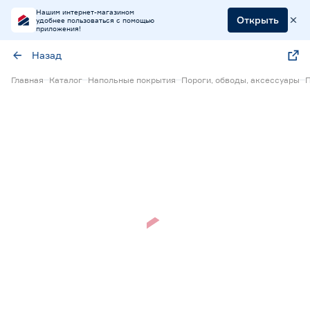
Нашим интернет-магазином
Открыть
удобнее пользоваться с помощью
приложения!
Назад
Главная
Каталог
Напольные покрытия
Пороги, обводы, аксессуары
П