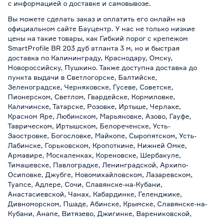
с информацией о
доставке и самовывозе
.
Вы можете сделать заказ и оплатить его онлайн на
официальном сайте Бауцентр. У нас не только низкие
цены на такие товары, как Гибкий порог с крепежом
SmartProfile BR 203 дуб атланта 3 м, но и быстрая
доставка по Калининграду, Краснодару, Омску,
Новороссийску, Пушкино. Также доступна доставка до
пункта выдачи в Светлогорске, Балтийске,
Зеленоградске, Черняховске, Гусеве, Советске,
Пионерском, Светлом, Гвардейске, Кормиловке,
Каличинске, Татарске, Розовке, Иртыше, Черлаке,
Красном Яре, Любинском, Марьяновке, Азово, Гауфе,
Таврическом, Иртышском, Белореченске, Усть-
Заостровке, Богословке, Майкопе, Сыропятском, Усть-
Лабинске, Горьковском, Кропоткине, Нижней Омке,
Армавире, Москаленках, Кореновске, Шербакуле,
Тимашевске, Павлоградке, Ленинградской, Архипо-
Осиповке, Джубге, Новомихайловском, Лазаревском,
Туапсе, Адлере, Сочи, Славянске-на-Кубани,
Анастасиевской, Чанах, Кабардинке, Геленджике,
Дивноморском, Пшаде, Абинске, Крымске, Славянске-на-
Кубани, Анапе, Витязево, Джигинке, Варениковской,