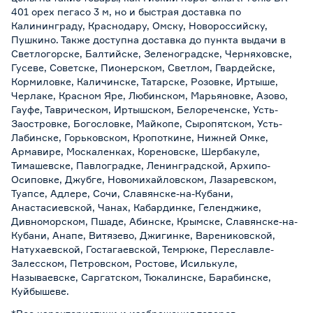
401 орех пегасо 3 м, но и быстрая доставка по
Калининграду, Краснодару, Омску, Новороссийску,
Пушкино. Также доступна доставка до пункта выдачи в
Светлогорске, Балтийске, Зеленоградске, Черняховске,
Гусеве, Советске, Пионерском, Светлом, Гвардейске,
Кормиловке, Каличинске, Татарске, Розовке, Иртыше,
Черлаке, Красном Яре, Любинском, Марьяновке, Азово,
Гауфе, Таврическом, Иртышском, Белореченске, Усть-
Заостровке, Богословке, Майкопе, Сыропятском, Усть-
Лабинске, Горьковском, Кропоткине, Нижней Омке,
Армавире, Москаленках, Кореновске, Шербакуле,
Тимашевске, Павлоградке, Ленинградской, Архипо-
Осиповке, Джубге, Новомихайловском, Лазаревском,
Туапсе, Адлере, Сочи, Славянске-на-Кубани,
Анастасиевской, Чанах, Кабардинке, Геленджике,
Дивноморском, Пшаде, Абинске, Крымске, Славянске-на-
Кубани, Анапе, Витязево, Джигинке, Варениковской,
Натухаевской, Гостагаевской, Темрюке, Переславле-
Залесском, Петровском, Ростове, Исилькуле,
Называевске, Саргатском, Тюкалинске, Барабинске,
Куйбышеве.