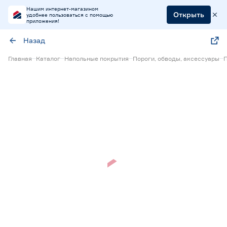
Нашим интернет-магазином
Открыть
удобнее пользоваться с помощью
приложения!
Назад
Главная
Каталог
Напольные покрытия
Пороги, обводы, аксессуары
П
Нет в наличии