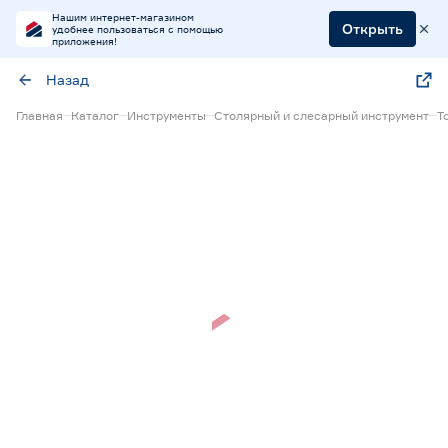
Нашим интернет-магазином
Открыть
удобнее пользоваться с помощью
приложения!
Назад
Главная
Каталог
Инструменты
Столярный и слесарный инструмент
Т