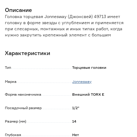
Описание
Головка торцевая Jonnesway (Джонсвей) 49713 имеет
головку в форме звезды с углублением и применяется
при слесарных, монтажных и иных типах работ, когда
нужно закрутить крепежный элемент с большим
моментом затяжки.
Изготовлена из хромованадиевой стали с полуматовым
Характеристики
хромоникелевым покрытием.
Обладает большим рабочим ресурсом и выдерживает
интенсивные нагрузки.
Тип
Торцевые головки
Марка
Jonnesway
Форма наконечника
Внешний TORX E
Посадочный размер
1/2"
Размер (мм)
14
Глубокая
Нет