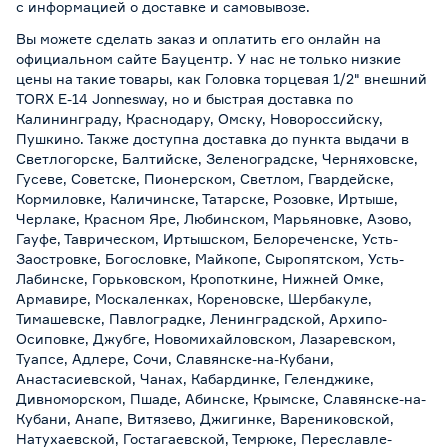
с информацией о
доставке и самовывозе
.
Вы можете сделать заказ и оплатить его онлайн на
официальном сайте Бауцентр. У нас не только низкие
цены на такие товары, как Головка торцевая 1/2" внешний
TORX Е-14 Jonnesway, но и быстрая доставка по
Калининграду, Краснодару, Омску, Новороссийску,
Пушкино. Также доступна доставка до пункта выдачи в
Светлогорске, Балтийске, Зеленоградске, Черняховске,
Гусеве, Советске, Пионерском, Светлом, Гвардейске,
Кормиловке, Каличинске, Татарске, Розовке, Иртыше,
Черлаке, Красном Яре, Любинском, Марьяновке, Азово,
Гауфе, Таврическом, Иртышском, Белореченске, Усть-
Заостровке, Богословке, Майкопе, Сыропятском, Усть-
Лабинске, Горьковском, Кропоткине, Нижней Омке,
Армавире, Москаленках, Кореновске, Шербакуле,
Тимашевске, Павлоградке, Ленинградской, Архипо-
Осиповке, Джубге, Новомихайловском, Лазаревском,
Туапсе, Адлере, Сочи, Славянске-на-Кубани,
Анастасиевской, Чанах, Кабардинке, Геленджике,
Дивноморском, Пшаде, Абинске, Крымске, Славянске-на-
Кубани, Анапе, Витязево, Джигинке, Варениковской,
Натухаевской, Гостагаевской, Темрюке, Переславле-