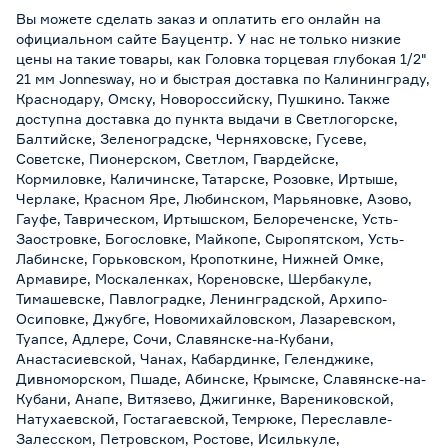
Вы можете сделать заказ и оплатить его онлайн на
официальном сайте Бауцентр. У нас не только низкие
цены на такие товары, как Головка торцевая глубокая 1/2"
21 мм Jonnesway, но и быстрая доставка по Калининграду,
Краснодару, Омску, Новороссийску, Пушкино. Также
доступна доставка до пункта выдачи в Светлогорске,
Балтийске, Зеленоградске, Черняховске, Гусеве,
Советске, Пионерском, Светлом, Гвардейске,
Кормиловке, Каличинске, Татарске, Розовке, Иртыше,
Черлаке, Красном Яре, Любинском, Марьяновке, Азово,
Гауфе, Таврическом, Иртышском, Белореченске, Усть-
Заостровке, Богословке, Майкопе, Сыропятском, Усть-
Лабинске, Горьковском, Кропоткине, Нижней Омке,
Армавире, Москаленках, Кореновске, Шербакуле,
Тимашевске, Павлоградке, Ленинградской, Архипо-
Осиповке, Джубге, Новомихайловском, Лазаревском,
Туапсе, Адлере, Сочи, Славянске-на-Кубани,
Анастасиевской, Чанах, Кабардинке, Геленджике,
Дивноморском, Пшаде, Абинске, Крымске, Славянске-на-
Кубани, Анапе, Витязево, Джигинке, Варениковской,
Натухаевской, Гостагаевской, Темрюке, Переславле-
Залесском, Петровском, Ростове, Исилькуле,