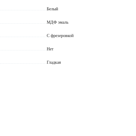
Белый
МДФ эмаль
С фрезеровкой
Нет
Гладкая
50/34
916
16
1.5
2 года