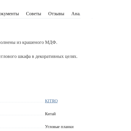
окументы
Советы
Отзывы
Аналоги
ыполнены из крашеного МДФ.
глового шкафа в декоративных целях.
 корпусу шкафа.
ом чистящем средстве на мыльной основе, не содержащем
насухо.
KITRO
тва, поэтому оттенок на экране может незначительно
 варьироваться при разном освещении.
Китай
Угловые планки