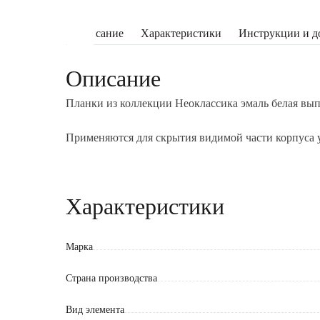
Описание
Характеристики
Инструкции и д
Описание
Планки из коллекции Неоклассика эмаль белая в
Применяются для скрытия видимой части корпуса у
Монтируются на саморезы (в комплект не входят) к
Характеристики
Обратите внимание:
Уход: протирать влажной тканью, смоченной в люб
абразивов и агрессивных веществ, после вытереть 
Марка
Цветопередача зависит от настроек вашего устройс
отличаться от реального. Также цвет фасада может
Страна производства
Вид элемента