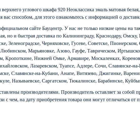
 верхнего углового шкафа 920 Неоклассика эмаль матовая белая,
я вас способом, для этого ознакомьтесь с информацией о
доставк
 официальном сайте Бауцентр. У нас не только низкие цены на та
лая, но и быстрая доставка по Калининграду, Краснодару, Омску
ске, Зеленоградске, Черняховске, Гусеве, Советске, Пионерском,
 Любинском, Марьяновке, Азово, Гауфе, Таврическом, Иртышском
ом, Кропоткине, Нижней Омке, Армавире, Москаленках, Коренов
айловском, Лазаревском, Туапсе, Адлере, Сочи, Славянске-на-
ке, Славянске-на-Кубани, Анапе, Витязево, Джигинке, Вареник
ькуле, Называевске, Саргатском, Тюкалинске, Барабинске, Куйбы
ставлены производителями. Производитель оставляет за собой п
зи с чем, на дату приобретения товара они могут отличаться от 