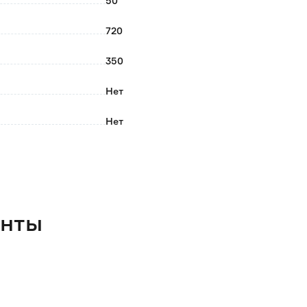
50
720
350
Нет
Нет
Корпус, фурнитура для сборки
Россия
3.2
енты