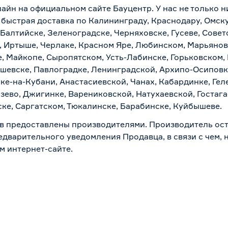
лайн на официальном сайте Бауцентр. У нас не только н
 быстрая доставка по Калининграду, Краснодару, Омск
 Балтийске, Зеленоградске, Черняховске, Гусеве, Совет
, Иртыше, Черлаке, Красном Яре, Любинском, Марьяновк
е, Майкопе, Сыропятском, Усть-Лабинске, Горьковском,
ашевске, Павлоградке, Ленинградской, Архипо-Осиповк
ске-на-Кубани, Анастасиевской, Чанах, Кабардинке, Ге
зево, Джигинке, Варениковской, Натухаевской, Гостаг
ске, Саргатском, Тюкалинске, Барабинске, Куйбышеве.
в предоставлены производителями. Производитель ост
дварительного уведомления Продавца, в связи с чем, н
м интернет-сайте.