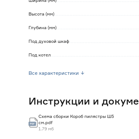
Ширина (мм)
Высота (мм)
Глубина (мм)
Под духовой шкаф
Под котел
Комплектация
Все характеристики
Страна производства
Вес брутто (кг)
Инструкции и докум
Схема сборки Короб пилястры Ш5
см.pdf
1.79 мб