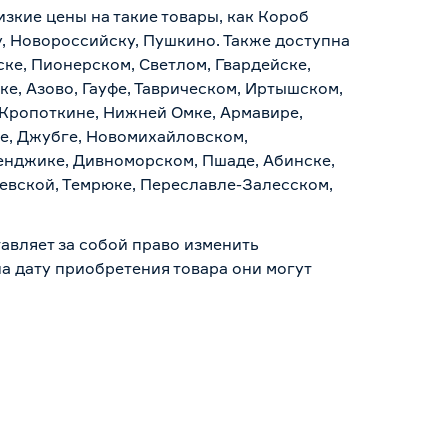
изкие цены на такие товары, как Короб
у, Новороссийску, Пушкино. Также доступна
ске, Пионерском, Светлом, Гвардейске,
е, Азово, Гауфе, Таврическом, Иртышском,
 Кропоткине, Нижней Омке, Армавире,
е, Джубге, Новомихайловском,
ленджике, Дивноморском, Пшаде, Абинске,
аевской, Темрюке, Переславле-Залесском,
авляет за собой право изменить
а дату приобретения товара они могут