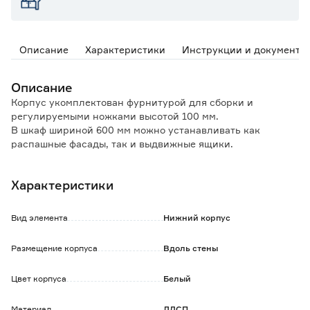
Описание
Характеристики
Инструкции и документы
Описание
Корпус укомплектован фурнитурой для сборки и
регулируемыми ножками высотой 100 мм.
В шкаф шириной 600 мм можно устанавливать как
распашные фасады, так и выдвижные ящики.
Фасады, полка, выдвижные ящики, столешница и цоколь
Характеристики
приобретаются отдельно.
Товар поставляется в разобранном виде и требует
Вид элемента
Нижний корпус
сборки.
Размещение корпуса
Вдоль стены
Цвет корпуса
Белый
Материал
ЛДСП