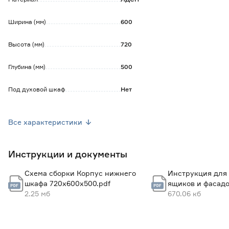
Ширина (мм)
600
Высота (мм)
720
Глубина (мм)
500
Под духовой шкаф
Нет
Под котел
Нет
Все характеристики
Комплектация
Корпус, петли, ножки, клипсы
для цоколя ЛДСП, фурнитура
для сборки
Инструкции и документы
Страна производства
Россия
Схема сборки Корпус нижнего
Инструкция для
Вес брутто (кг)
15.4
шкафа 720х600х500.pdf
ящиков и фасадо
2.25 мб
670.06 кб