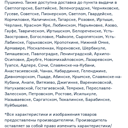
Пушкино. Также доступна доставка до пункта выдачи в
Светлогорске, Балтийске, Зеленоградске, Черняховске,
Гусеве, Советске, Пионерском, Светлом, Гвардейске,
Кормиловке, Каличинске, Татарске, Розовке, Иртыше,
Черлаке, Красном Яре, Любинском, Марьяновке, Азово,
Гауфе, Таврическом, Иртышском, Белореченске, Усть-
Заостровке, Богословке, Майкопе, Сыропятском, Усть-
Лабинске, Горьковском, Кропоткине, Нижней Омке,
Армавире, Москаленках, Кореновске, Шербакуле,
Тимашевске, Павлоградке, Ленинградской, Архипо-
Осиповке, Джубге, Новомихайловском, Лазаревском,
Туапсе, Адлере, Сочи, Славянске-на-Кубани,
Анастасиевской, Чанах, Кабардинке, Геленджике,
Дивноморском, Пшаде, Абинске, Крымске, Славянске-на-
Кубани, Анапе, Витязево, Джигинке, Варениковской,
Натухаевской, Гостагаевской, Темрюке, Переславле-
Залесском, Петровском, Ростове, Исилькуле,
Называевске, Саргатском, Тюкалинске, Барабинске,
Куйбышеве.
*Все характеристики и изображения товаров
предоставлены производителями. Производитель
оставляет за собой право изменить характеристики/