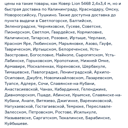
цены на такие товары, как Ковер Lion 5468 2,4х3,4 м, но и
быстрая доставка по Калининграду, Краснодару, Омску,
Новороссийску, Пушкино. Также доступна доставка до
пункта выдачи в Светлогорске, Балтийске,
Зеленоградске, Черняховске, Гусеве, Советске,
Пионерском, Светлом, Гвардейске, Кормиловке,
Каличинске, Татарске, Розовке, Иртыше, Черлаке,
Красном Яре, Любинском, Марьяновке, Азово, Гауфе,
Таврическом, Иртышском, Белореченске, Усть-
Заостровке, Богословке, Майкопе, Сыропятском, Усть-
Лабинске, Горьковском, Кропоткине, Нижней Омке,
Армавире, Москаленках, Кореновске, Шербакуле,
Тимашевске, Павлоградке, Ленинградской, Архипо-
Осиповке, Джубге, Новомихайловском, Лазаревском,
Туапсе, Адлере, Сочи, Славянске-на-Кубани,
Анастасиевской, Чанах, Кабардинке, Геленджике,
Дивноморском, Пшаде, Абинске, Крымске, Славянске-на-
Кубани, Анапе, Витязево, Джигинке, Варениковской,
Натухаевской, Гостагаевской, Темрюке, Переславле-
Залесском, Петровском, Ростове, Исилькуле,
Называевске, Саргатском, Тюкалинске, Барабинске,
Куйбышеве.