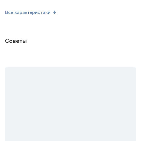
Высота ворса (мм)
8
Все характеристики
Высота ворса
Средний - 7-16 мм
Материал ворса
Полиэстер
Советы
Разноуровневый ворс
Да
Плотность (точек /м2)
462000 (средняя)
Плотность ковра (точек/м2)
От 300 000 до 700 000
(средняя)
Марка
GUMUSOGLU
Страна производства
Турция
Вес брутто (кг)
13.06