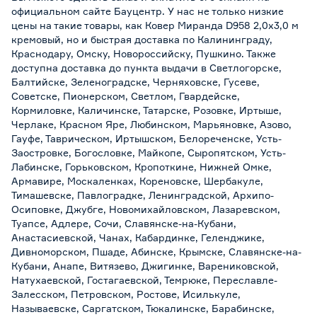
официальном сайте Бауцентр. У нас не только низкие
цены на такие товары, как Ковер Миранда D958 2,0x3,0 м
кремовый, но и быстрая доставка по Калининграду,
Краснодару, Омску, Новороссийску, Пушкино. Также
доступна доставка до пункта выдачи в Светлогорске,
Балтийске, Зеленоградске, Черняховске, Гусеве,
Советске, Пионерском, Светлом, Гвардейске,
Кормиловке, Каличинске, Татарске, Розовке, Иртыше,
Черлаке, Красном Яре, Любинском, Марьяновке, Азово,
Гауфе, Таврическом, Иртышском, Белореченске, Усть-
Заостровке, Богословке, Майкопе, Сыропятском, Усть-
Лабинске, Горьковском, Кропоткине, Нижней Омке,
Армавире, Москаленках, Кореновске, Шербакуле,
Тимашевске, Павлоградке, Ленинградской, Архипо-
Осиповке, Джубге, Новомихайловском, Лазаревском,
Туапсе, Адлере, Сочи, Славянске-на-Кубани,
Анастасиевской, Чанах, Кабардинке, Геленджике,
Дивноморском, Пшаде, Абинске, Крымске, Славянске-на-
Кубани, Анапе, Витязево, Джигинке, Варениковской,
Натухаевской, Гостагаевской, Темрюке, Переславле-
Залесском, Петровском, Ростове, Исилькуле,
Называевске, Саргатском, Тюкалинске, Барабинске,