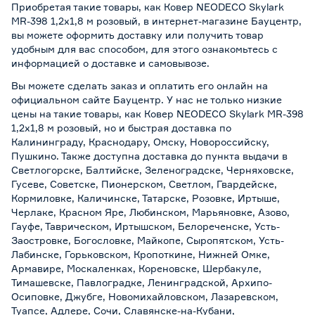
Приобретая такие товары, как Ковер NEODECO Skylark
MR-398 1,2x1,8 м розовый, в интернет-магазине Бауцентр,
вы можете оформить доставку или получить товар
удобным для вас способом, для этого ознакомьтесь с
информацией о
доставке и самовывозе
.
Вы можете сделать заказ и оплатить его онлайн на
официальном сайте Бауцентр. У нас не только низкие
цены на такие товары, как Ковер NEODECO Skylark MR-398
1,2x1,8 м розовый, но и быстрая доставка по
Калининграду, Краснодару, Омску, Новороссийску,
Пушкино. Также доступна доставка до пункта выдачи в
Светлогорске, Балтийске, Зеленоградске, Черняховске,
Гусеве, Советске, Пионерском, Светлом, Гвардейске,
Кормиловке, Каличинске, Татарске, Розовке, Иртыше,
Черлаке, Красном Яре, Любинском, Марьяновке, Азово,
Гауфе, Таврическом, Иртышском, Белореченске, Усть-
Заостровке, Богословке, Майкопе, Сыропятском, Усть-
Лабинске, Горьковском, Кропоткине, Нижней Омке,
Армавире, Москаленках, Кореновске, Шербакуле,
Тимашевске, Павлоградке, Ленинградской, Архипо-
Осиповке, Джубге, Новомихайловском, Лазаревском,
Туапсе, Адлере, Сочи, Славянске-на-Кубани,