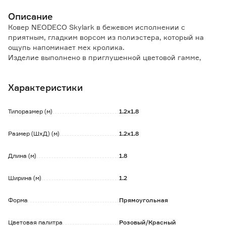
Описание
Ковер NEODECO Skylark в бежевом исполнении с
приятным, гладким ворсом из полиэстера, который на
ощупь напоминает мех кролика.
Изделие выполнено в приглушенной цветовой гамме,
поможет Вам создать уютную и нежную атмосферу в
доме.
Характеристики
Особенности и преимущества:
- ворс ковра нежный и мягкий;
Типоразмер (м)
1.2х1.8
- окантовка краев предотвращает распускание ковра,
благодаря чему он выглядит эстетично и дольше служит;
Размер (ШхД) (м)
1.2х1.8
- войлочная основа с антискользящими ПВХ точками, не
дает ковру скользить по поверхности пола;
Длина (м)
1.8
- толщина ковра обеспечивает мягкость и амортизацию
при ходьбе;
- стойкость цвета;
Ширина (м)
1.2
- гипоаллергенный продукт.
Форма
Прямоугольная
Обратите внимание:
Рекомендуется использовать антискользящую подложку,
Цветовая палитра
Розовый/Красный