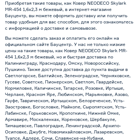
Приобретая такие товары, как Ковер NEODECO Skylark
MR-454 1,6x2,3 м бежевый, в интернет-магазине
Бауцентр, вы можете оформить доставку или получить
товар удобным для вас способом, для этого ознакомьтесь
с информацией о
доставке и самовывозе
.
Вы можете сделать заказ и оплатить его онлайн на
официальном сайте Бауцентр. У нас не только низкие
цены на такие товары, как Ковер NEODECO Skylark MR-
454 1,6x2,3 м бежевый, но и быстрая доставка по
Калининграду, Краснодару, Омску, Новороссийску,
Пушкино. Также доступна доставка до пункта выдачи в
Светлогорске, Балтийске, Зеленоградске, Черняховске,
Гусеве, Советске, Пионерском, Светлом, Гвардейске,
Кормиловке, Каличинске, Татарске, Розовке, Иртыше,
Черлаке, Красном Яре, Любинском, Марьяновке, Азово,
Гауфе, Таврическом, Иртышском, Белореченске, Усть-
Заостровке, Богословке, Майкопе, Сыропятском, Усть-
Лабинске, Горьковском, Кропоткине, Нижней Омке,
Армавире, Москаленках, Кореновске, Шербакуле,
Тимашевске, Павлоградке, Ленинградской, Архипо-
Осиповке, Джубге, Новомихайловском, Лазаревском,
Туапсе, Адлере, Сочи, Славянске-на-Кубани,