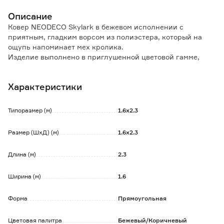
Описание
Ковер NEODECO Skylark в бежевом исполнении с
приятным, гладким ворсом из полиэстера, который на
ощупь напоминает мех кролика.
Изделие выполнено в приглушенной цветовой гамме,
поможет Вам создать уютную и нежную атмосферу в
доме.
Характеристики
Особенности и преимущества:
- ворс ковра нежный и мягкий;
Типоразмер (м)
1.6х2.3
- окантовка краев предотвращает распускание ковра,
благодаря чему он выглядит эстетично и дольше служит;
Размер (ШхД) (м)
1.6х2.3
- войлочная основа с антискользящими ПВХ точками, не
дает ковру скользить по поверхности пола;
Длина (м)
2.3
- толщина ковра обеспечивает мягкость и амортизацию
при ходьбе;
- стойкость цвета;
Ширина (м)
1.6
- гипоаллергенный продукт.
Форма
Прямоугольная
Обратите внимание:
Изделию противопоказаны помещения с повышенной
Цветовая палитра
Бежевый/Коричневый