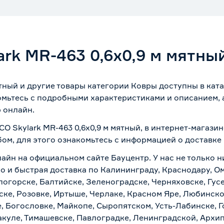
rk MR-463 0,6x0,9 м мятны
ятный и другие товары категории Ковры доступны в ка
омьтесь с подробными характеристиками и описанием, а
 онлайн.
O Skylark MR-463 0,6x0,9 м мятный, в интернет-магази
бом, для этого ознакомьтесь с информацией о
доставке
лайн на официальном сайте Бауцентр. У нас не только н
но и быстрая доставка по Калининграду, Краснодару, О
логорске, Балтийске, Зеленоградске, Черняховске, Гусе
ске, Розовке, Иртыше, Черлаке, Красном Яре, Любинском
, Богословке, Майкопе, Сыропятском, Усть-Лабинске, 
куле, Тимашевске, Павлоградке, Ленинградской, Архи