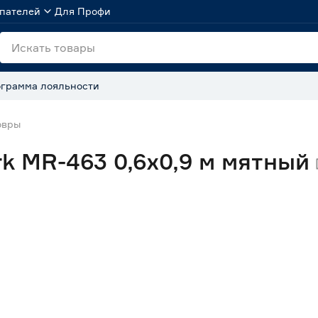
пателей
Для Профи
грамма лояльности
овры
k MR-463 0,6x0,9 м мятный