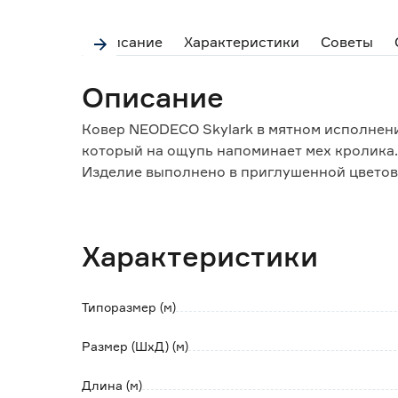
Описание
Характеристики
Советы
Описание
Ковер NEODECO Skylark в мятном исполнени
который на ощупь напоминает мех кролика.
Изделие выполнено в приглушенной цветов
атмосферу в доме.
Особенности и преимущества:
Характеристики
- ворс ковра нежный и мягкий;
- окантовка краев предотвращает распускан
дольше служит;
Типоразмер (м)
- резиновая основа, не дает ковру скользит
- обеспечивает мягкость и амортизацию при
Размер (ШхД) (м)
- стойкость цвета;
- гипоаллергенный продукт.
Длина (м)