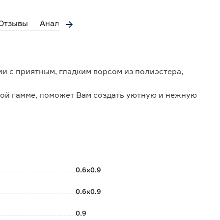
Отзывы
Аналоги
и с приятным, гладким ворсом из полиэстера,
ой гамме, поможет Вам создать уютную и нежную
ие ковра, благодаря чему он выглядит эстетично и
0.6х0.9
ь по поверхности пола;
 ходьбе;
0.6х0.9
0.9