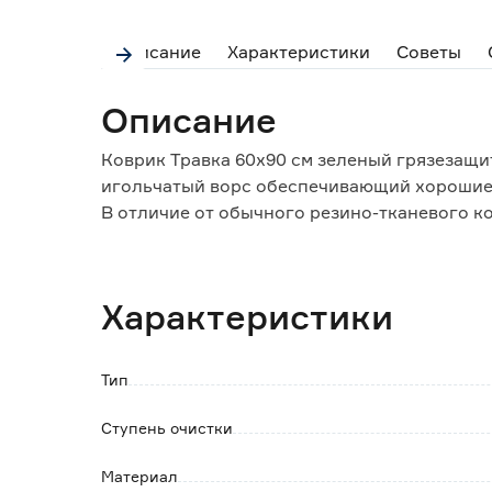
Описание
Характеристики
Советы
Описание
Коврик Травка 60х90 см зеленый грязезащ
игольчатый ворс обеспечивающий хорошие
В отличие от обычного резино-тканевого 
поверхность. При этом грязь не скапливает
сметается.
Характеристики
Особенности и преимущества:
- эффективно удерживает грязь и влагу;
- легко очищается встряхиванием;
Тип
- подходит для дачи, подъезда, магазина, оф
- может использоваться как внутри, так и 
Ступень очистки
Обратите внимание:
Материал