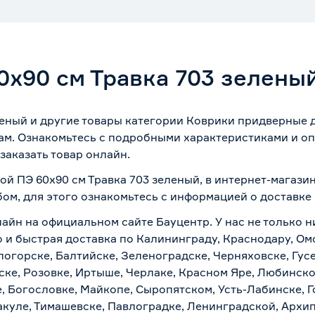
0х90 см Травка 703 зелены
леный и другие товары категории Коврики придверные
ам. Ознакомьтесь с подробными характеристиками и оп
заказать товар онлайн.
ой ПЭ 60х90 см Травка 703 зеленый, в интернет-магази
бом, для этого ознакомьтесь с информацией о
доставке
лайн на официальном сайте Бауцентр. У нас не только н
о и быстрая доставка по Калининграду, Краснодару, Ом
логорске, Балтийске, Зеленоградске, Черняховске, Гусе
ске, Розовке, Иртыше, Черлаке, Красном Яре, Любинском
, Богословке, Майкопе, Сыропятском, Усть-Лабинске, 
куле, Тимашевске, Павлоградке, Ленинградской, Архи