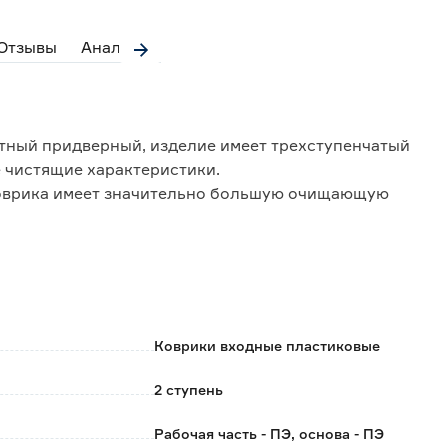
Отзывы
Аналоги
итный придверный, изделие имеет трехступенчатый
 чистящие характеристики.
коврика имеет значительно большую очищающую
ся на поверхности, а проходит под коврик и легко
Коврики входные пластиковые
иса;
снаружи помещения.
2 ступень
Рабочая часть - ПЭ, основа - ПЭ