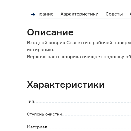
Описание
Характеристики
Советы
Описание
Входной коврик Спагетти с рабочей поверх
истиранию.
Верхняя часть коврика очищает подошву об
удерживают пыль, грязь и влагу внутри себ
Даже при максимальной загрязненности ко
Характеристики
Особенности и преимущества:
- изготовлен из высококачественных матер
- безопасность использования;
Тип
- простой уход.
Ступень очистки
Обратите внимание:
Тон (оттенок) ковра может отличаться от па
Материал