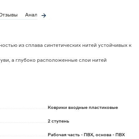
Отзывы
Аналоги
ностью из сплава синтетических нитей устойчивых к
уви, а глубоко расположенные слои нитей
я.
врик сохраняет опрятный внешний вид.
иалов и имеет противоскользящую основу;
Коврики входные пластиковые
2 ступень
ртии к партии.
Рабочая часть - ПВХ, основа - ПВХ