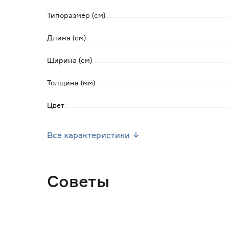
Цветопередача зависит от индивидуальных
Типоразмер (см)
Цвет товара на экране может отличаться от
Цвет напольного покрытия может изменять
Длина (см)
Ширина (см)
Толщина (мм)
Цвет
Марка
Все характеристики
Страна производства
Вес брутто (кг)
Советы