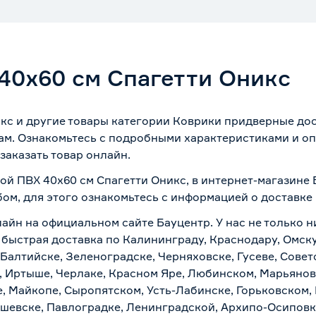
40х60 см Спагетти Оникс
кс и другие товары категории Коврики придверные до
ам. Ознакомьтесь с подробными характеристиками и оп
заказать товар онлайн.
ой ПВХ 40х60 см Спагетти Оникс, в интернет-магазине
бом, для этого ознакомьтесь с информацией о
доставке
лайн на официальном сайте Бауцентр. У нас не только н
 быстрая доставка по Калининграду, Краснодару, Омск
 Балтийске, Зеленоградске, Черняховске, Гусеве, Совет
, Иртыше, Черлаке, Красном Яре, Любинском, Марьяновк
е, Майкопе, Сыропятском, Усть-Лабинске, Горьковском,
ашевске, Павлоградке, Ленинградской, Архипо-Осиповк