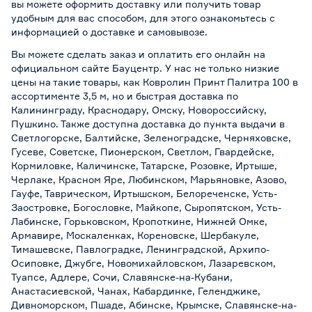
вы можете оформить доставку или получить товар
удобным для вас способом, для этого ознакомьтесь с
информацией о
доставке и самовывозе
.
Вы можете сделать заказ и оплатить его онлайн на
официальном сайте Бауцентр. У нас не только низкие
цены на такие товары, как Ковролин Принт Палитра 100 в
ассортименте 3,5 м, но и быстрая доставка по
Калининграду, Краснодару, Омску, Новороссийску,
Пушкино. Также доступна доставка до пункта выдачи в
Светлогорске, Балтийске, Зеленоградске, Черняховске,
Гусеве, Советске, Пионерском, Светлом, Гвардейске,
Кормиловке, Каличинске, Татарске, Розовке, Иртыше,
Черлаке, Красном Яре, Любинском, Марьяновке, Азово,
Гауфе, Таврическом, Иртышском, Белореченске, Усть-
Заостровке, Богословке, Майкопе, Сыропятском, Усть-
Лабинске, Горьковском, Кропоткине, Нижней Омке,
Армавире, Москаленках, Кореновске, Шербакуле,
Тимашевске, Павлоградке, Ленинградской, Архипо-
Осиповке, Джубге, Новомихайловском, Лазаревском,
Туапсе, Адлере, Сочи, Славянске-на-Кубани,
Анастасиевской, Чанах, Кабардинке, Геленджике,
Дивноморском, Пшаде, Абинске, Крымске, Славянске-на-