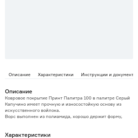
Описание
Характеристики
Инструкции и документы
Описание
Ковровое покрытие Принт Палитра 100 в палитре Серый
Капучино имеет прочную и износостойкую основу из
искусственного войлока.
Ворс выполнен из полиамида, хорошо держит форму,
устойчив к загрязнениям и легко чистится.
Поверхность изделия мягкая, обеспечивает
Характеристики
дополнительную амортизацию при ходьбе.