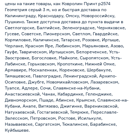
цены на такие товары, как Ковролин Принт р2574
Геометрия серый 3 м, но и быстрая доставка по
Калининграду, Краснодару, Омску, Новороссийску,
Пушкино. Также доступна доставка до пункта выдачи в
Светлогорске, Балтийске, Зеленоградске, Черняховске,
Гусеве, Советске, Пионерском, Светлом, Гвардейске,
Кормиловке, Каличинске, Татарске, Розовке, Иртыше,
Черлаке, Красном Яре, Любинском, Марьяновке, Азово,
Гауфе, Таврическом, Иртышском, Белореченске, Усть-
Заостровке, Богословке, Майкопе, Сыропятском, Усть-
Лабинске, Горьковском, Кропоткине, Нижней Омке,
Армавире, Москаленках, Кореновске, Шербакуле,
Тимашевске, Павлоградке, Ленинградской, Архипо-
Осиповке, Джубге, Новомихайловском, Лазаревском,
Туапсе, Адлере, Сочи, Славянске-на-Кубани,
Анастасиевской, Чанах, Кабардинке, Геленджике,
Дивноморском, Пшаде, Абинске, Крымске, Славянске-на-
Кубани, Анапе, Витязево, Джигинке, Варениковской,
Натухаевской, Гостагаевской, Темрюке, Переславле-
Залесском, Петровском, Ростове, Исилькуле,
Называевске, Саргатском, Тюкалинске, Барабинске,
Куйбышеве.