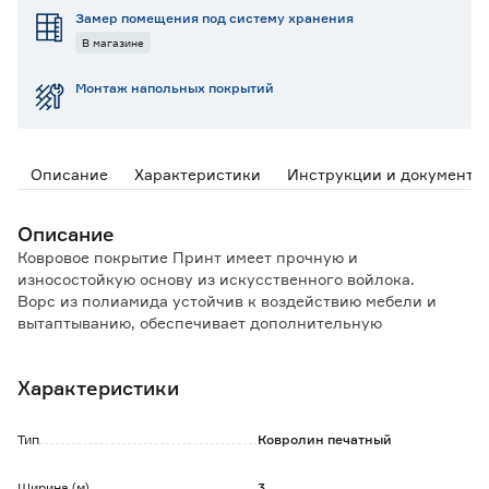
Замер помещения под систему хранения
В магазине
Монтаж напольных покрытий
Описание
Характеристики
Инструкции и документы
Описание
Ковровое покрытие Принт имеет прочную и
износостойкую основу из искусственного войлока.
Ворс из полиамида устойчив к воздействию мебели и
вытаптыванию, обеспечивает дополнительную
амортизацию при ходьбе.
Характеристики
Особенности и преимущества:
- тепло- и шумоизоляция;
- гипоаллергенность;
Тип
Ковролин печатный
- устойчивость к выцветанию;
- простота в уходе;
Ширина (м)
3