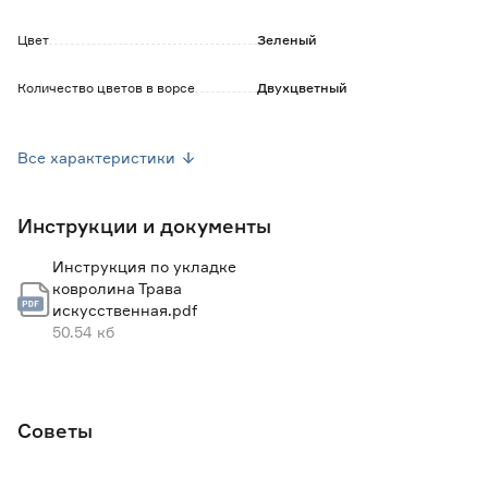
Цвет
Зеленый
Количество цветов в ворсе
Двухцветный
Высота ворса (мм)
20
Все характеристики
Сфера применения
Вне жилых помещений
Инструкции и документы
Марка
TRAVENA
Инструкция по укладке
Страна производства
Китай
ковролина Трава
искусственная.pdf
Вес брутто (кг)
1.07
50.54 кб
Советы