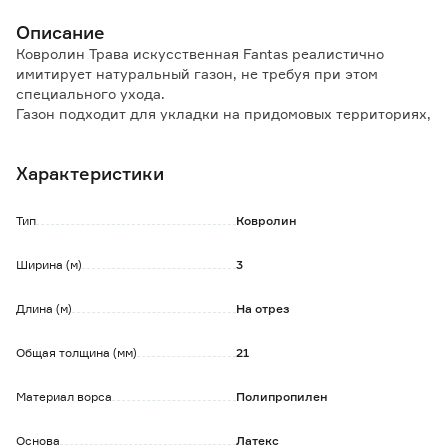
Описание
Ковролин Трава искусственная Fantas реалистично
имитирует натуральный газон, не требуя при этом
специального ухода.
Газон подходит для укладки на придомовых территориях,
территории у бассейна, для оформления беседок и
балконов, летних кафе.
Характеристики
Особенности и преимущества:
- устойчив к выцветанию и истиранию;
Тип
Ковролин
- не впитывает загрязнения.
Ширина (м)
3
Обратите внимание:
Данный товар отпускается метрами погонными.
Длина (м)
На отрез
При заказе необходимо указывать количество в
квадратных метрах.
Обязательно учитывайте данный момент при расчете
Общая толщина (мм)
21
заказа.
Материал ворса
Полипропилен
Основа
Латекс