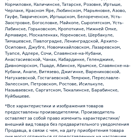
Кормиловке, Каличинске, Татарске, Розовке, Иртыше,
Черлаке, Красном Яре, Любинском, Марьяновке, Азово,
Гауфе, Таврическом, Иртышском, Белореченске, Усть-
Заостровке, Богословке, Майкопе, Сыропятском, Усть-
Лабинске, Горьковском, Кропоткине, Нижней Омке,
Армавире, Москаленках, Кореновске, Шербакуле,
Тимашевске, Павлоградке, Ленинградской, Архипо-
Осиповке, Джубге, Новомихайловском, Лазаревском,
Туапсе, Адлере, Сочи, Славянске-на-Кубани,
Анастасиевской, Чанах, Кабардинке, Геленджике,
Дивноморском, Пшаде, Абинске, Крымске, Славянске-на-
Кубани, Анапе, Витязево, Джигинке, Варениковской,
Натухаевской, Гостагаевской, Темрюке, Переславле-
Залесском, Петровском, Ростове, Исилькуле,
Называевске, Саргатском, Тюкалинске, Барабинске,
Куйбышеве.
*Все характеристики и изображения товаров
предоставлены производителями. Производитель
оставляет за собой право изменить характеристики/
внешний вид товара без предварительного уведомления
Продавца, в связи с чем, на дату приобретения товара
они могут отличаться от представленных на настоящем