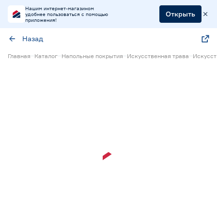
Нашим интернет-магазином
Открыть
удобнее пользоваться с помощью
приложения!
Назад
Главная
Каталог
Напольные покрытия
Искусственная трава
Искусст
15% Бонус