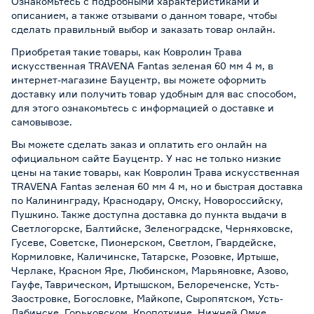
Ознакомьтесь с подробными характеристиками и
описанием, а также отзывами о данном товаре, чтобы
сделать правильный выбор и заказать товар онлайн.
Приобретая такие товары, как Ковролин Трава
искусственная TRAVENA Fantas зеленая 60 мм 4 м, в
интернет-магазине Бауцентр, вы можете оформить
доставку или получить товар удобным для вас способом,
для этого ознакомьтесь с информацией о
доставке и
самовывозе
.
Вы можете сделать заказ и оплатить его онлайн на
официальном сайте Бауцентр. У нас не только низкие
цены на такие товары, как Ковролин Трава искусственная
TRAVENA Fantas зеленая 60 мм 4 м, но и быстрая доставка
по Калининграду, Краснодару, Омску, Новороссийску,
Пушкино. Также доступна доставка до пункта выдачи в
Светлогорске, Балтийске, Зеленоградске, Черняховске,
Гусеве, Советске, Пионерском, Светлом, Гвардейске,
Кормиловке, Каличинске, Татарске, Розовке, Иртыше,
Черлаке, Красном Яре, Любинском, Марьяновке, Азово,
Гауфе, Таврическом, Иртышском, Белореченске, Усть-
Заостровке, Богословке, Майкопе, Сыропятском, Усть-
Лабинске, Горьковском, Кропоткине, Нижней Омке,