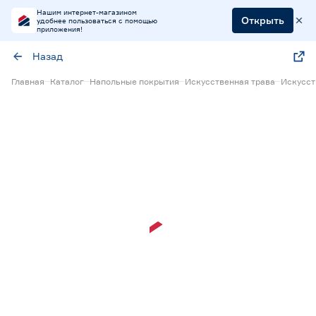
Нашим интернет-магазином
Открыть
удобнее пользоваться с помощью
приложения!
Назад
Главная
Каталог
Напольные покрытия
Искусственная трава
Искусст
15% Бонус