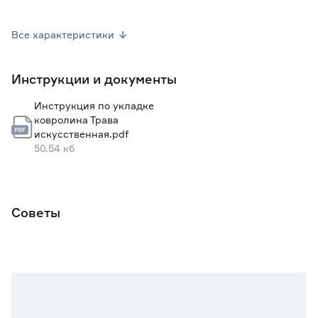
Высота ворса (мм)
60
Все характеристики
Сфера применения
Вне жилых помещений
Инструкции и документы
Марка
TRAVENA
Инструкция по укладке
Страна производства
Китай
ковролина Трава
искусственная.pdf
Вес брутто (кг)
3
50.54 кб
Советы