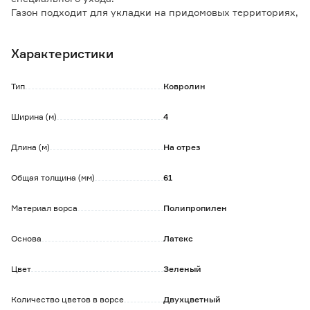
Газон подходит для укладки на придомовых территориях,
территории у бассейна, для оформления беседок и
балконов, летних кафе.
Характеристики
Особенности и преимущества:
- устойчив к выцветанию и истиранию;
Тип
Ковролин
- не впитывает загрязнения.
Ширина (м)
4
Обратите внимание:
Данный товар отпускается метрами погонными.
Длина (м)
На отрез
При заказе необходимо указывать количество в
квадратных метрах.
Обязательно учитывайте данный момент при расчете
Общая толщина (мм)
61
заказа.
Материал ворса
Полипропилен
Основа
Латекс
Цвет
Зеленый
Количество цветов в ворсе
Двухцветный