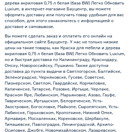
дерева акриловая 0,75 л белая (база BW) Легко Обновить
Luxium, в интернет-магазине Бауцентр, вы можете
оформить доставку или получить товар удобным для вас
способом, для этого ознакомьтесь с информацией о
доставке и самовывозе
.
Вы можете сделать заказ и оплатить его онлайн на
официальном сайте Бауцентр. У нас не только низкие
цены на такие товары, как Краска для мебели и дерева
акриловая 0,75 л белая (база BW) Легко Обновить Luxium,
но и быстрая доставка по Калининграду, Краснодару,
Омску, Новороссийску, Пушкино. Также доступна
доставка до пункта выдачи в Светлогорске, Балтийске,
Зеленоградске, Черняховске, Гусеве, Советске,
Пионерском, Светлом, Гвардейске, Кормиловке,
Каличинске, Татарске, Розовке, Иртыше, Черлаке,
Красном Яре, Любинском, Марьяновке, Азово, Гауфе,
Таврическом, Иртышском, Белореченске, Усть-
Заостровке, Богословке, Майкопе, Сыропятском, Усть-
Лабинске, Горьковском, Кропоткине, Нижней Омке,
Армавире, Москаленках, Кореновске, Шербакуле,
Тимашевске, Павлоградке, Ленинградской, Архипо-
Осиповке, Джубге, Новомихайловском, Лазаревском,