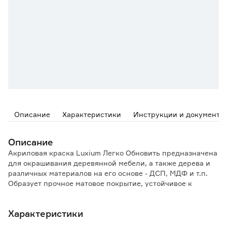
Описание
Характеристики
Инструкции и документы
Описание
Акриловая краска Luxium Легко Обновить предназначена
для окрашивания деревянной мебели, а также дерева и
различных материалов на его основе - ДСП, МДФ и т.п.
Образует прочное матовое покрытие, устойчивое к
образованию царапин и сколов. Не требует
предварительного грунтования чистых или ранее
Характеристики
окрашенных поверхностей. Подходит для окрашивания
деревянных детских игрушек. Допускает влажную уборку