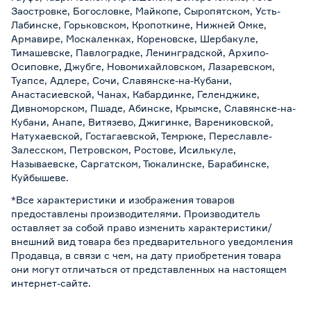
Заостровке, Богословке, Майкопе, Сыропятском, Усть-
Лабинске, Горьковском, Кропоткине, Нижней Омке,
Армавире, Москаленках, Кореновске, Шербакуле,
Тимашевске, Павлоградке, Ленинградской, Архипо-
Осиповке, Джубге, Новомихайловском, Лазаревском,
Туапсе, Адлере, Сочи, Славянске-на-Кубани,
Анастасиевской, Чанах, Кабардинке, Геленджике,
Дивноморском, Пшаде, Абинске, Крымске, Славянске-на-
Кубани, Анапе, Витязево, Джигинке, Варениковской,
Натухаевской, Гостагаевской, Темрюке, Переславле-
Залесском, Петровском, Ростове, Исилькуле,
Называевске, Саргатском, Тюкалинске, Барабинске,
Куйбышеве.
*Все характеристики и изображения товаров
предоставлены производителями. Производитель
оставляет за собой право изменить характеристики/
внешний вид товара без предварительного уведомления
Продавца, в связи с чем, на дату приобретения товара
они могут отличаться от представленных на настоящем
интернет-сайте.