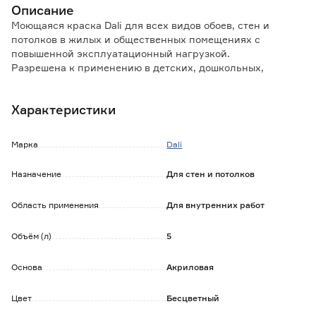
Описание
Моющаяся краска Dali для всех видов обоев, стен и
потолков в жилых и общественных помещениях с
повышенной эксплуатационный нагрузкой.
Разрешена к применению в детских, дошкольных,
лечебных и общеобразовательных учреждениях.
Подходит для окрашивания по минеральным
Характеристики
поверхностям (бетон, кирпич, гипс, цемент, гипсокартон,
шпатлевка, штукатурка).
Марка
Dali
Особенности и преимущества:
- на водной основе, не имеет неприятного запаха;
Назначение
Для стен и потолков
- не разбрызгивается, не мелит, не образует разводов и
подтеков, не оставляет следов и не капает с
Область применения
Для внутренних работ
инструмента;
- не теряет цвет в процессе эксплуатации;
- отличается высокой укрывистостью;
Объём (л)
5
- обладает высокими показателями эластичности,
подчеркивает фактуру обоев;
Основа
Акриловая
- образует паропроницаемое («дышащее») покрытие,
устойчивое к истиранию;
Цвет
Бесцветный
- допускает многократное перекрашивание с