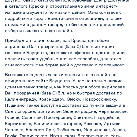
в каталоге Краски и строительная химия интернет-
магазина Бауцентр по низким ценам. Ознакомьтесь с
подробными характеристиками и описанием, а также
отзывами о данном товаре, чтобы сделать правильный
выбор и заказать товар онлайн.
Приобретая такие товары, как Краска для обоев
акриловая Dali прозрачная (база C) 5 л, в интернет-
магазине Бауцентр, вы можете оформить доставку или
получить товар удобным для вас способом, для этого
ознакомьтесь с информацией о
доставке и самовывозе
.
Вы можете сделать заказ и оплатить его онлайн на
официальном сайте Бауцентр. У нас не только низкие
цены на такие товары, как Краска для обоев акриловая
Dali прозрачная (база C) 5 л, но и быстрая доставка по
Калининграду, Краснодару, Омску, Новороссийску,
Пушкино. Также доступна доставка до пункта выдачи в
Светлогорске, Балтийске, Зеленоградске, Черняховске,
Гусеве, Советске, Пионерском, Светлом, Гвардейске,
Кормиловке, Каличинске, Татарске, Розовке, Иртыше,
Черлаке, Красном Яре, Любинском, Марьяновке, Азово,
Гауфе, Таврическом, Иртышском, Белореченске, Усть-