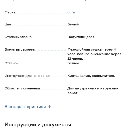
грунтования);
- эластичная, не трескается;
Марка
dufa
- имеет высокую адгезию к основанию;
- наносится без брызг и потеков;
Цвет
Белый
- сохраняет природный рельеф древесины;
- водонепроницаемая и погодостойкая.
Степень блеска
Полуглянцевая
Время высыхания
Межслойная сушка через 4
часа, полное высыхание через
12 часов.
Оттенок
Белый
Инструмент для нанесения
Кисть, валик, распылитель
Область применения
Для внутренних и наружных
работ
Основа
Акриловая/гибридная
Все характеристики
Запах
Нет
Инструкции и документы
База
1