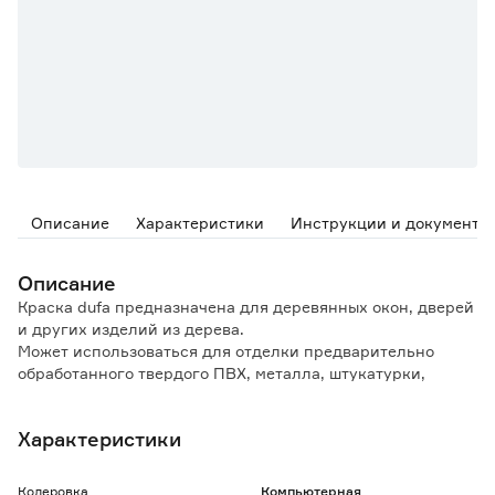
Описание
Характеристики
Инструкции и документы
Описание
Краска dufa предназначена для деревянных окон, дверей
и других изделий из дерева.
Может использоваться для отделки предварительно
обработанного твердого ПВХ, металла, штукатурки,
бетона или волокнисто-цементных оснований, а также
ремонта всех прочных старых покрытий.
Характеристики
Особенности и преимущества:
- состав 2в1 (можно наносить без предварительного
Колеровка
Компьютерная