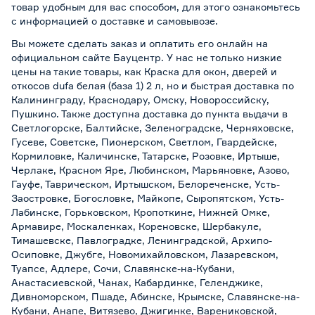
товар удобным для вас способом, для этого ознакомьтесь
с информацией о
доставке и самовывозе
.
Вы можете сделать заказ и оплатить его онлайн на
официальном сайте Бауцентр. У нас не только низкие
цены на такие товары, как Краска для окон, дверей и
откосов dufa белая (база 1) 2 л, но и быстрая доставка по
Калининграду, Краснодару, Омску, Новороссийску,
Пушкино. Также доступна доставка до пункта выдачи в
Светлогорске, Балтийске, Зеленоградске, Черняховске,
Гусеве, Советске, Пионерском, Светлом, Гвардейске,
Кормиловке, Каличинске, Татарске, Розовке, Иртыше,
Черлаке, Красном Яре, Любинском, Марьяновке, Азово,
Гауфе, Таврическом, Иртышском, Белореченске, Усть-
Заостровке, Богословке, Майкопе, Сыропятском, Усть-
Лабинске, Горьковском, Кропоткине, Нижней Омке,
Армавире, Москаленках, Кореновске, Шербакуле,
Тимашевске, Павлоградке, Ленинградской, Архипо-
Осиповке, Джубге, Новомихайловском, Лазаревском,
Туапсе, Адлере, Сочи, Славянске-на-Кубани,
Анастасиевской, Чанах, Кабардинке, Геленджике,
Дивноморском, Пшаде, Абинске, Крымске, Славянске-на-
Кубани, Анапе, Витязево, Джигинке, Варениковской,