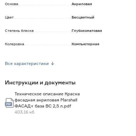
Краска предназначена только для компьютерной
Основа
Акриловая
колеровки в насыщенные и темные цвета, не
используется как самостоятельное покрытие.
Цвет
Бесцветный
Для того, чтобы воспользоваться услугой колеровки,
обратитесь к консультанту в торговых центрах Бауцентр.
Степень блеска
Глубокоматовая
Колеровка
Компьютерная
Страна производства
Россия
Все характеристики
Тип
Краски для колеровки
Инструкции и документы
Вес брутто (кг)
3.731
Техническое описание Краска
фасадная акриловая Marshall
ФАСАД+ база BC 2,5 л.pdf
403.16 кб