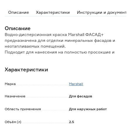
Описание
Характеристики
Инструкции и документы
Описание
Водно-дисперсионная краска Marshall ФАСАД+
предназначена для отделки минеральных фасадов и
неотапливаемых помещений.
Подходит для нанесения на полностью просохшие и
гладкие минеральные поверхности (бетон, штукатурка,
кирпич).
Характеристики
Особенности и преимущества:
- образует атмосферостойкое и паропроницаемое
Марка
Marshall
покрытие;
- подходит для окрашивания интерьеров;
Назначение
Для фасадов
- грязеотталкивающая;
- скрывает небольшие дефекты поверхности;
Область применения
Для наружных работ
- визуально выравнивает основание;
- легко наносится без брызг и потеков.
Объём (л)
2.5
Обратите внимание: