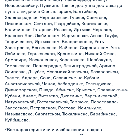
Новороссийску, Пушкино. Также доступна доставка до
пункта выдачи в Светлогорске, Балтийске,
Зеленоградске, Черняховске, Гусеве, Советске,
Пионерском, Светлом, Гвардейске, Кормиловке,
Каличинске, Татарске, Розовке, Иртыше, Черлаке,
Красном Яре, Любинском, Марьяновке, Азово, Гауфе,
Таврическом, Иртышском, Белореченске, Усть-
Заостровке, Богословке, Майкопе, Сыропятском, Усть-
Лабинске, Горьковском, Кропоткине, Нижней Омке,
Армавире, Москаленках, Кореновске, Шербакуле,
Тимашевске, Павлоградке, Ленинградской, Архипо-
Осиповке, Джубге, Новомихайловском, Лазаревском,
Туапсе, Адлере, Сочи, Славянске-на-Кубани,
Анастасиевской, Чанах, Кабардинке, Геленджике,
Дивноморском, Пшаде, Абинске, Крымске, Славянске-на-
Кубани, Анапе, Витязево, Джигинке, Варениковской,
Натухаевской, Гостагаевской, Темрюке, Переславле-
Залесском, Петровском, Ростове, Исилькуле,
Называевске, Саргатском, Тюкалинске, Барабинске,
Куйбышеве.
*Все характеристики и изображения товаров