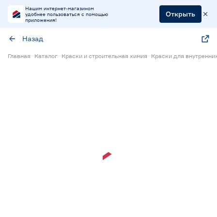
Нашим интернет-магазином
Открыть
удобнее пользоваться с помощью
приложения!
Назад
Главная
Каталог
Краски и строительная химия
Краски для внутренни
15% Бонус