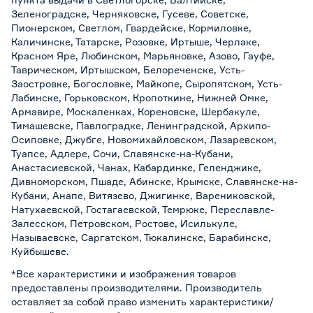
Зеленоградске, Черняховске, Гусеве, Советске,
Пионерском, Светлом, Гвардейске, Кормиловке,
Каличинске, Татарске, Розовке, Иртыше, Черлаке,
Красном Яре, Любинском, Марьяновке, Азово, Гауфе,
Таврическом, Иртышском, Белореченске, Усть-
Заостровке, Богословке, Майкопе, Сыропятском, Усть-
Лабинске, Горьковском, Кропоткине, Нижней Омке,
Армавире, Москаленках, Кореновске, Шербакуле,
Тимашевске, Павлоградке, Ленинградской, Архипо-
Осиповке, Джубге, Новомихайловском, Лазаревском,
Туапсе, Адлере, Сочи, Славянске-на-Кубани,
Анастасиевской, Чанах, Кабардинке, Геленджике,
Дивноморском, Пшаде, Абинске, Крымске, Славянске-на-
Кубани, Анапе, Витязево, Джигинке, Варениковской,
Натухаевской, Гостагаевской, Темрюке, Переславле-
Залесском, Петровском, Ростове, Исилькуле,
Называевске, Саргатском, Тюкалинске, Барабинске,
Куйбышеве.
*Все характеристики и изображения товаров
предоставлены производителями. Производитель
оставляет за собой право изменить характеристики/