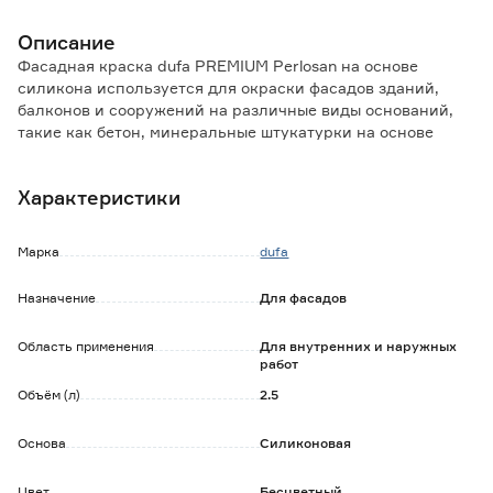
Описание
Фасадная краска dufa PREMIUM Perlosan на основе
силикона используется для окраски фасадов зданий,
балконов и сооружений на различные виды оснований,
такие как бетон, минеральные штукатурки на основе
цемента и извести, водно-дисперсионные штукатурки,
строительные плиты на цементной основе, кирпич,
Характеристики
пеноблоки, газосиликатные блоки.
Особенности и преимущества:
Марка
dufa
- равномерный эффект самоочистки;
- формула активных компонентов связующего защищена
Назначение
Для фасадов
от термопластичности, поэтому снижен риск
неравномерного загрязнения;
Область применения
Для внутренних и наружных
- защита от плесени и грибка;
работ
- атмосферостойкая;
- высокая паропроницаемость;
Объём (л)
2.5
- перекрывает мелкие трещины;
- практически не имеет запаха.
Основа
Силиконовая
Обратите внимание:
Цвет
Бесцветный