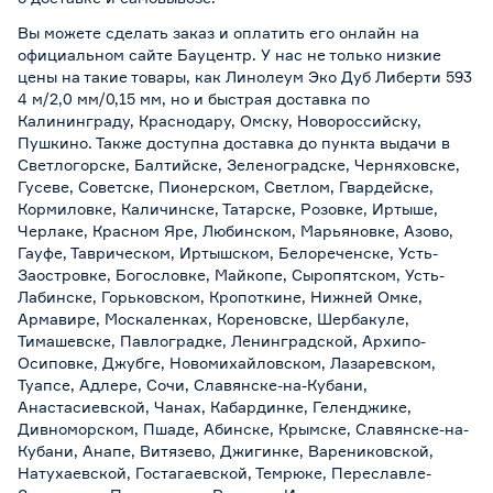
Вы можете сделать заказ и оплатить его онлайн на
официальном сайте Бауцентр. У нас не только низкие
цены на такие товары, как Линолеум Эко Дуб Либерти 593
4 м/2,0 мм/0,15 мм, но и быстрая доставка по
Калининграду, Краснодару, Омску, Новороссийску,
Пушкино. Также доступна доставка до пункта выдачи в
Светлогорске, Балтийске, Зеленоградске, Черняховске,
Гусеве, Советске, Пионерском, Светлом, Гвардейске,
Кормиловке, Каличинске, Татарске, Розовке, Иртыше,
Черлаке, Красном Яре, Любинском, Марьяновке, Азово,
Гауфе, Таврическом, Иртышском, Белореченске, Усть-
Заостровке, Богословке, Майкопе, Сыропятском, Усть-
Лабинске, Горьковском, Кропоткине, Нижней Омке,
Армавире, Москаленках, Кореновске, Шербакуле,
Тимашевске, Павлоградке, Ленинградской, Архипо-
Осиповке, Джубге, Новомихайловском, Лазаревском,
Туапсе, Адлере, Сочи, Славянске-на-Кубани,
Анастасиевской, Чанах, Кабардинке, Геленджике,
Дивноморском, Пшаде, Абинске, Крымске, Славянске-на-
Кубани, Анапе, Витязево, Джигинке, Варениковской,
Натухаевской, Гостагаевской, Темрюке, Переславле-