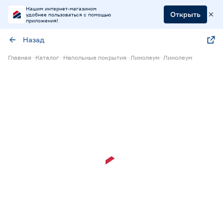
Нашим интернет-магазином
Открыть
удобнее пользоваться с помощью
приложения!
Назад
Главная
Каталог
Напольные покрытия
Линолеум
Линолеум
Экспресс визуализация