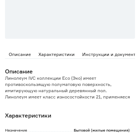
Описание
Характеристики
Инструкции и документы
Описание
Линолеум IVC коллекции Eco (Эко) имеет
противоскользящую полуматовую поверхность,
имитирующую натуральный деревянный пол.
Линолеум имеет класс износостойкости 21, применяеся
для жилых помещений с малой нагрузкой (спальни,
кладовые, библиотеки, залы).
Характеристики
Данный продукт соответствует Требованиям
экологической безопасности и является
Гипоаллергенным.
Назначение
Бытовой (жилые помещения)