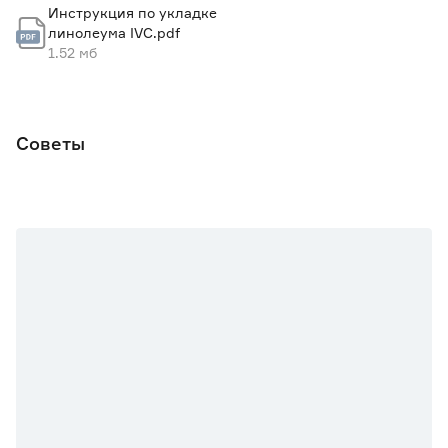
Инструкция по укладке
Основа
Вспененный ПВХ
линолеума IVC.pdf
1.52 мб
Марка
IVC
Страна производства
Россия
Советы
Вес брутто (кг)
1.4