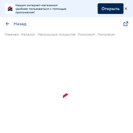
Нашим интернет-магазином
Открыть
удобнее пользоваться с помощью
приложения!
Назад
Главная
Каталог
Напольные покрытия
Линолеум
Линолеум
Экспресс визуализация