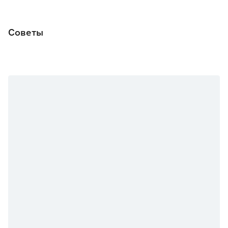
зависимости от окружающего освещения.
Страна производства
Россия
Советы
Вес брутто (кг)
1.989