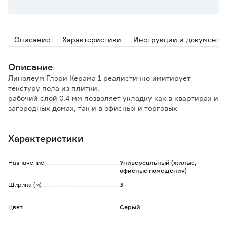
Описание
Характеристики
Инструкции и документы
Описание
Линолеум Глори Керама 1 реалистично имитирует
текстуру пола из плитки.
рабочий слой 0,4 мм позволяет укладку как в квартирах и
загородных домах, так и в офисных и торговых
помещениях со средней степенью проходимости.
Дублированная основа обладает экологичным составом,
Характеристики
высоким уровнем прочности, хорошо переносит низкие
температуры.
Дополнительный слой защитного полиуретанового лака
Назначение
Универсальный (жилые,
препятствует впитыванию загрязнений и облегчает
офисные помещения)
уборку.
Ширина (м)
3
Данный линолеум имеет класс износостойкости 23/32,
может применяться как для жилых помещений с
Цвет
Серый
интенсивной нагрузкой (прихожие, коридоры, кухни), так
и для общественных помещений с умеренной нагрузкой