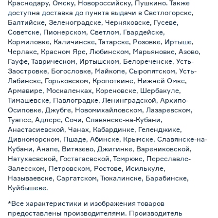
Краснодару, Омску, Новороссийску, Пушкино. Также
доступна доставка до пункта выдачи в Светлогорске,
Балтийске, Зеленоградске, Черняховске, Гусеве,
Советске, Пионерском, Светлом, Гвардейске,
Кормиловке, Каличинске, Татарске, Розовке, Иртыше,
Черлаке, Красном Яре, Любинском, Марьяновке, Азово,
Гауфе, Таврическом, Иртышском, Белореченске, Усть-
Заостровке, Богословке, Майкопе, Сыропятском, Усть-
Лабинске, Горьковском, Кропоткине, Нижней Омке,
Армавире, Москаленках, Кореновске, Шербакуле,
Тимашевске, Павлоградке, Ленинградской, Архипо-
Осиповке, Джубге, Новомихайловском, Лазаревском,
Туапсе, Адлере, Сочи, Славянске-на-Кубани,
Анастасиевской, Чанах, Кабардинке, Геленджике,
Дивноморском, Пшаде, Абинске, Крымске, Славянске-на-
Кубани, Анапе, Витязево, Джигинке, Варениковской,
Натухаевской, Гостагаевской, Темрюке, Переславле-
Залесском, Петровском, Ростове, Исилькуле,
Называевске, Саргатском, Тюкалинске, Барабинске,
Куйбышеве.
*Все характеристики и изображения товаров
предоставлены производителями. Производитель