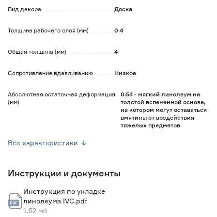
- комфорт при ходьбе - пол мягкий и теплый;
Вид декора
Доска
- устойчив к загрязнениям и легко очищается;
- допускается использование с системой теплых полов,
Толщина рабочего слоя (мм)
0.4
максимальная температура которых не должна быть
выше 27 °C;
Общая толщина (мм)
4
- быстрый и простой монтаж;
- способ укладки покрытия - клеевой.
Сопротивление вдавливанию
Низкое
Обратите внимание:
Абсолютная остаточная деформация
0.54 - мягкий линолеум на
Данный товар отпускается метрами погонными.
(мм)
толстой вспененной основе,
При заказе необходимо указывать количество в
на котором могут оставаться
квадратных метрах.
вмятины от воздействия
Тон (оттенок) линолеума может отличаться от партии к
тяжелых предметов
Класс пожароопасности
КМ5
партии.
Все характеристики
Цветопередача зависит от индивидуальных настроек
вашего устройства.
Класс износостойкости
32
Цвет товара на экране может отличаться от реального.
Инструкции и документы
Цвет напольного покрытия может изменяться в
Вид тиснения
Без тиснения
зависимости от окружающего освещения.
Инструкция по укладке
Основа
Искусственный войлок
линолеума IVC.pdf
1.52 мб