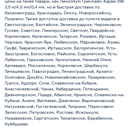
цены на такие товары, как Линолеум Гринлайн Харви 596
3,5 м/4,0 мм/0,4 мм, но и быстрая доставка по
Калининграду, Краснодару, Омску, Новороссийску,
Пушкино. Также доступна доставка до пункта выдачи в
Светлогорске, Балтийске, Зеленоградске, Черняховске,
Гусеве, Советске, Пионерском, Светлом, Гвардейске,
Кормиловке, Каличинске, Татарске, Розовке, Иртыше,
Черлаке, Красном Яре, Любинском, Марьяновке, Азово,
Гауфе, Таврическом, Иртышском, Белореченске, Усть-
Заостровке, Богословке, Майкопе, Сыропятском, Усть-
Лабинске, Горьковском, Кропоткине, Нижней Омке,
Армавире, Москаленках, Кореновске, Шербакуле,
Тимашевске, Павлоградке, Ленинградской, Архипо-
Осиповке, Джубге, Новомихайловском, Лазаревском,
Туапсе, Адлере, Сочи, Славянске-на-Кубани,
Анастасиевской, Чанах, Кабардинке, Геленджике,
Дивноморском, Пшаде, Абинске, Крымске, Славянске-на-
Кубани, Анапе, Витязево, Джигинке, Варениковской,
Натухаевской, Гостагаевской, Темрюке, Переславле-
Залесском, Петровском, Ростове, Исилькуле,
Называевске, Саргатском, Тюкалинске, Барабинске,
Куйбышеве.