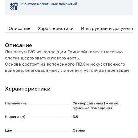
Монтаж напольных покрытий
Описание
Характеристики
Инструкции и документы
Описание
Линолеум IVC из коллекции Гринлайн имеет матовую
слегка шероховатую поверхность.
Основа состоит из вспененного ПВХ и искусственного
войлока, благодаря чему линолеум устойчив перепадам
температур и прочен на разрыв.
Данный линолеум имеет класс износостойкости 32,
Характеристики
применяется для общественных помещений с умеренной
нагрузкой (примерочные, офисы).
Данный продукт соответствует Требованиям
Назначение
Универсальный (жилые,
экологической безопасности и является
офисные помещения)
Гипоаллергенным.
Ширина (м)
3.5
Особенности и преимущества:
Цвет
Серый
- значительная толщина линолеума обеспечивает тепло-
и звукоизоляцию;