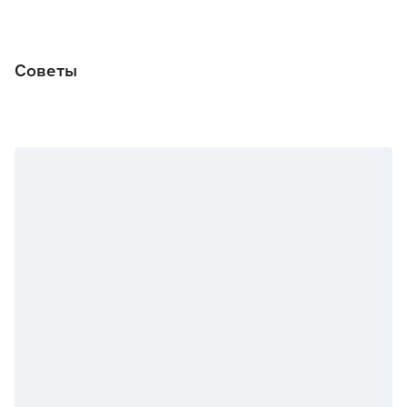
Марка
IVC
Страна производства
Россия
Советы
Вес брутто (кг)
2.4